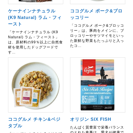
ケーナインナチュラル
ココグルメ ポーク&ブロ
(K9 Natural) ラム・フィ
ッコリー
ースト
「ココグルメ ポーク&ブロッコ
リー」は、豚肉をメインに、ブ
「ケーナインナチュラル (K9
ロッコリーやサツマイモといっ
Natural) ラム・フィースト」
た新鮮な野菜もたっぷりと入っ
は、原材料の99％以上に自然食
たコ…
材を使用したドッグフードで
す…
ココグルメ チキン&ベジ
オリジン SIX FISH
タブル
たんぱく質豊富で栄養バランス
のとれた食事は、愛犬が健康で