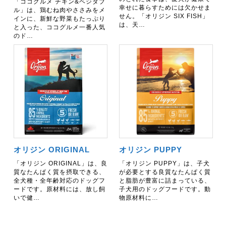
「ココグルメ チキン&ベジタブ
幸せに暮らすためには欠かせま
ル」は、鶏むね肉やささみをメ
せん。「オリジン SIX FISH」
インに、新鮮な野菜もたっぷり
は、天…
と入った、ココグルメ一番人気
のド…
オリジン ORIGINAL
オリジン PUPPY
「オリジン ORIGINAL」は、良
「オリジン PUPPY」は、子犬
質なたんぱく質を摂取できる、
が必要とする良質なたんぱく質
全犬種・全年齢対応のドッグフ
と脂肪が豊富に詰まっている、
ードです。原材料には、放し飼
子犬用のドッグフードです。動
いで健…
物原材料に…