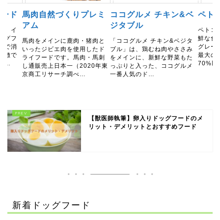
フード
馬肉自然づくりプレミ
ココグルメ チキン&ベ
ペト
アム
ジタブル
は、イ
ペトコ
ッグフ
鮮な食
馬肉をメインに鹿肉・猪肉と
「ココグルメ チキン&ベジタ
ーで消
グレー
いったジビエ肉を使用したド
ブル」は、鶏むね肉やささみ
特徴で
最大の
ライフードです。馬肉・馬刺
をメインに、新鮮な野菜もた
と…
70%
し通販売上日本一（2020年東
っぷりと入った、ココグルメ
京商工リサーチ調べ…
一番人気のド…
【獣医師執筆】卵入りドッグフードのメ
リット・デメリットとおすすめフード
新着ドッグフード