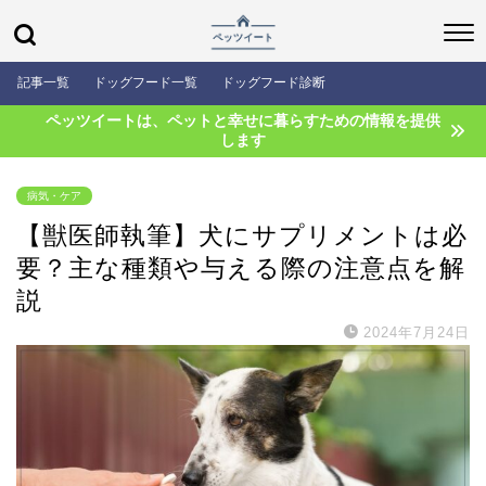
記事一覧
ドッグフード一覧
ドッグフード診断
ペッツイートは、ペットと幸せに暮らすための情報を提供
します
病気・ケア
【獣医師執筆】犬にサプリメントは必
要？主な種類や与える際の注意点を解
説
2024年7月24日