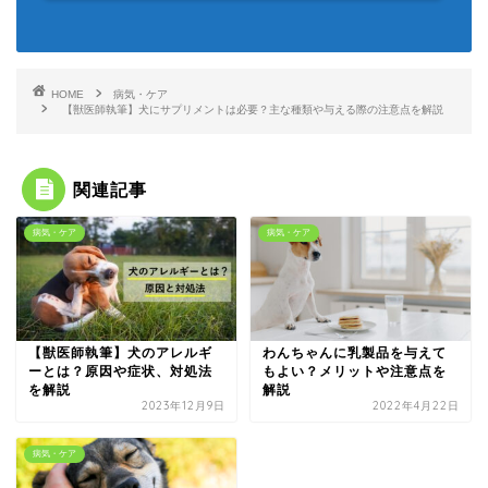
HOME
病気・ケア
【獣医師執筆】犬にサプリメントは必要？主な種類や与える際の注意点を解説
関連記事
病気・ケア
病気・ケア
【獣医師執筆】犬のアレルギ
わんちゃんに乳製品を与えて
ーとは？原因や症状、対処法
もよい？メリットや注意点を
を解説
解説
2023年12月9日
2022年4月22日
病気・ケア