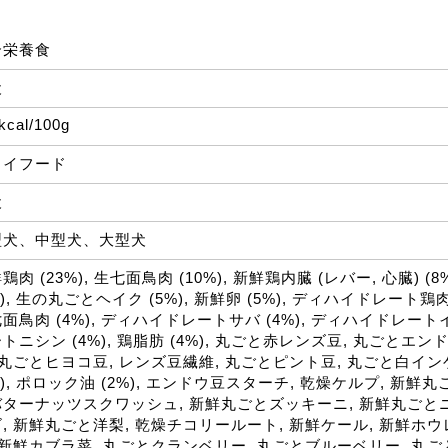
合栄養食
犬
kcal/100g
ライフード
犬
型犬、中型犬、大型犬
鶏肉 (23%), 生七面鳥肉 (10%), 新鮮鶏内臓 (レバー, 心臓) 
%), 生の丸ごとヘイク (5%), 新鮮卵 (5%), ディハイドレート鶏
面鳥肉 (4%), ディハイドレートサバ (4%), ディハイドレートイ
トニシン (4%), 鶏脂肪 (4%), 丸ごと赤レンズ豆, 丸ごとエ
 丸ごとヒヨコ豆, レンズ豆繊維, 丸ごとピント豆, 丸ごと白イ
%), ポロック油 (2%), エンドウ豆スターチ, 乾燥ケルプ, 新鮮
ターナッツスクワッシュ, 新鮮丸ごとズッキーニ, 新鮮丸ごと
, 新鮮丸ごと洋梨, 乾燥チコリールート, 新鮮ケール, 新鮮ホウ
 新鮮カブラ菜, 丸ごとクランベリー, 丸ごとブルーベリー, 