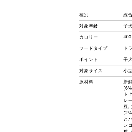
種別
総
対象年齢
子
400
カロリー
フードタイプ
ド
ポイント
子
対象サイズ
小
原材料
新鮮
(6
ト七
レー
豆,
(2
とバ
ンゴ
葉,