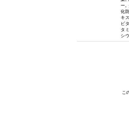
ー,
化防
キス:
ビタミ
タミ
シウ
こ