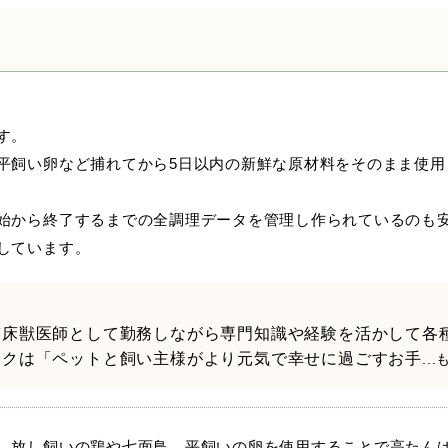
す。
平飼い卵など捕れてから5日以内の新鮮な原材料をそのまま使用
始から終了するまでの全調理データを管理し作られているのも
しています。
臨床獣医師として勤務しながら専門知識や経験を活かして各
ークは「ペットと飼い主様がより元気で幸せに過ごすお手
..
。放し飼いの鶏や七面鳥、平飼いの卵を使用することで高たん