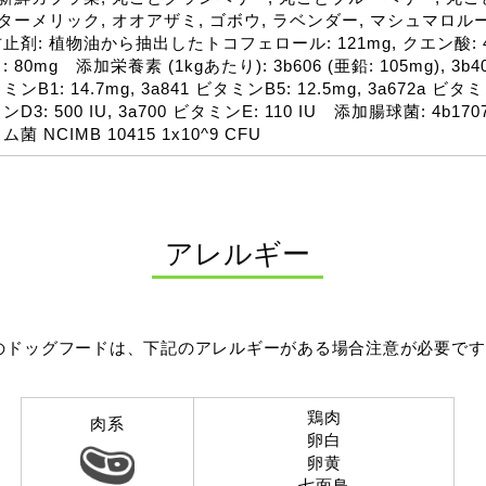
 ターメリック, オオアザミ, ゴボウ, ラベンダー, マシュマロル
止剤: 植物油から抽出したトコフェロール: 121mg, クエン酸: 
 80mg 添加栄養素 (1kgあたり): 3b606 (亜鉛: 105mg), 3b406 
ンB1: 14.7mg, 3a841 ビタミンB5: 12.5mg, 3a672a ビタミンA
ンD3: 500 IU, 3a700 ビタミンE: 110 IU 添加腸球菌: 4
ム菌 NCIMB 10415 1x10^9 CFU
アレルギー
のドッグフードは、下記のアレルギーがある場合注意が必要です
鶏肉
肉系
卵白
卵黄
七面鳥