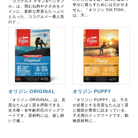
「ココグルメ チキン&ベジタブ
幸せに暮らすためには欠かせま
ル」は、鶏むね肉やささみをメ
せん。「オリジン SIX FISH」
インに、新鮮な野菜もたっぷり
は、天…
と入った、ココグルメ一番人気
のド…
オリジン ORIGINAL
オリジン PUPPY
「オリジン ORIGINAL」は、良
「オリジン PUPPY」は、子犬
質なたんぱく質を摂取できる、
が必要とする良質なたんぱく質
全犬種・全年齢対応のドッグフ
と脂肪が豊富に詰まっている、
ードです。原材料には、放し飼
子犬用のドッグフードです。動
いで健…
物原材料に…