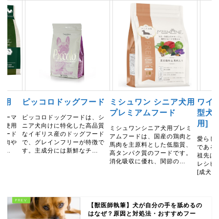
種用
ピッコロドッグフード
ミシュワン シニア犬用
ワイル
プレミアムフード
型犬～
ューマ
ピッコロドッグフードは、シ
用] 
に使用
ニア犬向けに特化した高品質
ミシュワンシニア犬用プレミ
フード
なイギリス産のドッグフード
アムフードは、国産の鶏肉と
愛らし
鶏肉や
で、グレインフリーが特徴で
馬肉を主原料とした低脂質、
である
、…
す。主成分には新鮮なチ…
高タンパク質のフードです。
祖先は
消化吸収に優れ、関節の…
レシピ
[成犬用
【獣医師執筆】犬が自分の手を舐めるの
はなぜ？原因と対処法・おすすめフー