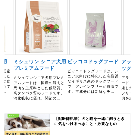
犬用
ミシュワン シニア犬用
ピッコロドッグフード
アラ
プレミアムフード
ッグ
、国産
ピッコロドッグフードは、シ
とした
ニア犬向けに特化した高品質
ミシュワンシニア犬用プレミ
アラン
粒で食
なイギリス産のドッグフード
アムフードは、国産の鶏肉と
ード 
優れて
で、グレインフリーが特徴で
馬肉を主原料とした低脂質、
慮した
持…
す。主成分には新鮮なチ…
高タンパク質のフードです。
フリー
消化吸収に優れ、関節の…
肉を主
【獣医師執筆】犬と猫を一緒に飼うとき
に気をつけるべきこと・必要なもの