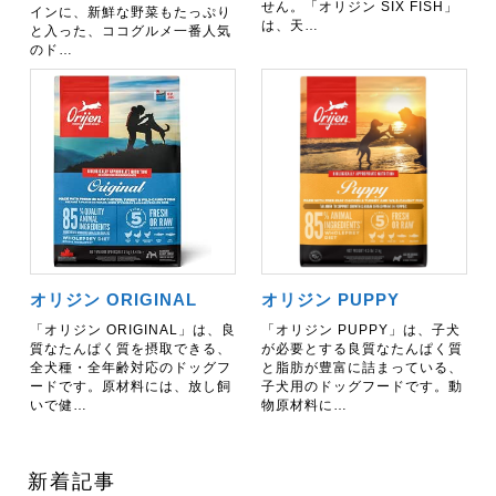
せん。「オリジン SIX FISH」
インに、新鮮な野菜もたっぷり
は、天…
と入った、ココグルメ一番人気
のド…
オリジン ORIGINAL
オリジン PUPPY
「オリジン ORIGINAL」は、良
「オリジン PUPPY」は、子犬
質なたんぱく質を摂取できる、
が必要とする良質なたんぱく質
全犬種・全年齢対応のドッグフ
と脂肪が豊富に詰まっている、
ードです。原材料には、放し飼
子犬用のドッグフードです。動
いで健…
物原材料に…
新着記事