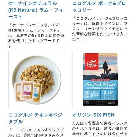
ケーナインナチュラル
ココグルメ ポーク&ブロ
(K9 Natural) ラム・フィ
ッコリー
ースト
「ココグルメ ポーク&ブロッコ
リー」は、豚肉をメインに、ブ
「ケーナインナチュラル (K9
ロッコリーやサツマイモといっ
Natural) ラム・フィースト」
た新鮮な野菜もたっぷりと入っ
は、原材料の99％以上に自然食
たコ…
材を使用したドッグフードで
す…
ココグルメ チキン&ベジ
オリジン SIX FISH
タブル
たんぱく質豊富で栄養バランス
のとれた食事は、愛犬が健康で
「ココグルメ チキン&ベジタブ
幸せに暮らすためには欠かせま
ル」は、鶏むね肉やささみをメ