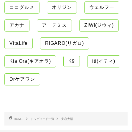
ココグルメ
オリジン
ウェルフー
アカナ
アーテミス
ZIWI(ジウィ)
VitaLife
RIGARO(リガロ)
Kia Ora(キアオラ)
K9
iti(イティ)
Drケアワン
HOME
ドッグフード一覧
安心犬活