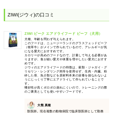
ZIWI(ジウィ)の口コミ
ZIWI ピーク エアドライフード ビーフ（犬用）
犬種、年齢を問わず与えられます。
このフードは、ニュージーランドのグラスフェッドビーフ
（牧草牛）がメインで作られているので、アレルギーが気
になる愛犬におすすめです。
カロリーが高めのフードなので、計量して与える必要があ
りますが、食が細い愛犬や体重を増やしたい愛犬におすす
めです。
ジウィのエアドライフードの特徴は、穀類・ジャガイ・グ
リセリン・レンダリング肉等を使用せず、生肉・内臓、粉
砕した骨、魚介類などを原材料本来の栄養を損なわないよ
うにじっくり丁寧にエアドライして作られていることで
す。
嗜好性が高くボロボロ崩れにくいので、トレーニングの際
のご褒美としても使いやすいフードです。
大熊 真穂
獣医師。現在複数の動物病院で臨床獣医師として勤務