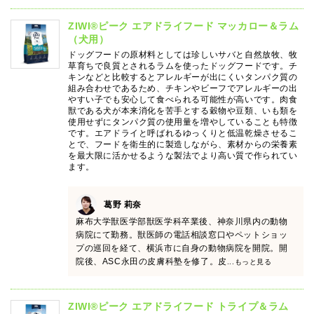
ZIWI®ピーク エアドライフード マッカロー＆ラム
（犬用）
ドッグフードの原材料としては珍しいサバと自然放牧、牧
草育ちで良質とされるラムを使ったドッグフードです。チ
キンなどと比較するとアレルギーが出にくいタンパク質の
組み合わせであるため、チキンやビーフでアレルギーの出
やすい子でも安心して食べられる可能性が高いです。肉食
獣である犬が本来消化を苦手とする穀物や豆類、いも類を
使用せずにタンパク質の使用量を増やしていることも特徴
です。エアドライと呼ばれるゆっくりと低温乾燥させるこ
とで、フードを衛生的に製造しながら、素材からの栄養素
を最大限に活かせるような製法でより高い質で作られてい
ます。
葛野 莉奈
麻布大学獣医学部獣医学科卒業後、神奈川県内の動物
病院にて勤務。獣医師の電話相談窓口やペットショッ
プの巡回を経て、横浜市に自身の動物病院を開院。開
院後、ASC永田の皮膚科塾を修了。皮
...もっと見る
ZIWI®ピーク エアドライフード トライプ＆ラム