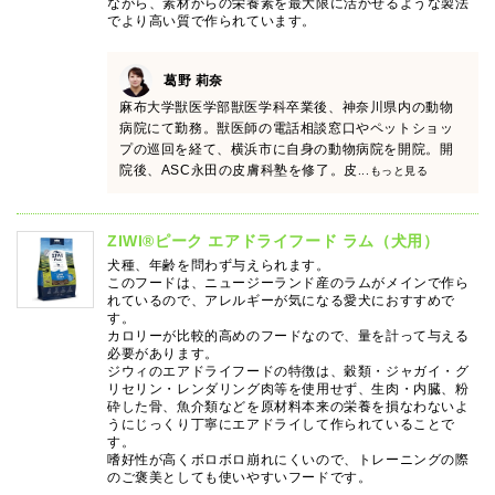
ながら、素材からの栄養素を最大限に活かせるような製法
でより高い質で作られています。
葛野 莉奈
麻布大学獣医学部獣医学科卒業後、神奈川県内の動物
病院にて勤務。獣医師の電話相談窓口やペットショッ
プの巡回を経て、横浜市に自身の動物病院を開院。開
院後、ASC永田の皮膚科塾を修了。皮
...もっと見る
ZIWI®ピーク エアドライフード ラム（犬用）
犬種、年齢を問わず与えられます。
このフードは、ニュージーランド産のラムがメインで作ら
れているので、アレルギーが気になる愛犬におすすめで
す。
カロリーが比較的高めのフードなので、量を計って与える
必要があります。
ジウィのエアドライフードの特徴は、穀類・ジャガイ・グ
リセリン・レンダリング肉等を使用せず、生肉・内臓、粉
砕した骨、魚介類などを原材料本来の栄養を損なわないよ
うにじっくり丁寧にエアドライして作られていることで
す。
嗜好性が高くボロボロ崩れにくいので、トレーニングの際
のご褒美としても使いやすいフードです。