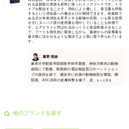
れる反芻獣の胃袋を原料に使ったドッグフードです。トラ
イプを配合することで、消化により優しく、善玉菌を摂取
するという消化器への働きかけが期待できます。肉食獣で
ある犬が本来消化を苦手とする穀物や豆類、いも類を使用
せずにタンパク質の使用量を増やしていることも特徴で
す。エアドライと呼ばれるゆっくりと低温乾燥させること
で、フードを衛生的に製造しながら、素材からの栄養素を
最大限に活かせるような製法でより高い質で作られていま
す。
葛野 莉奈
麻布大学獣医学部獣医学科卒業後、神奈川県内の動物
病院にて勤務。獣医師の電話相談窓口やペットショッ
プの巡回を経て、横浜市に自身の動物病院を開院。開
院後、ASC永田の皮膚科塾を修了。皮
...もっと見る
他のブランドを探す