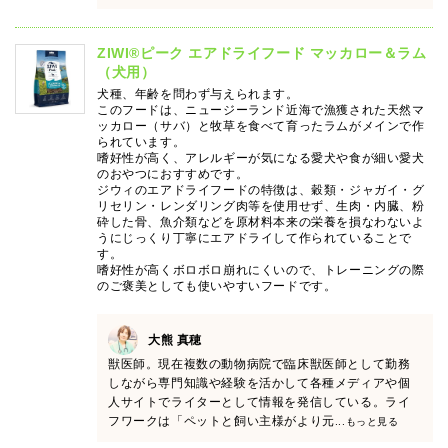
ZIWI®ピーク エアドライフード マッカロー＆ラム
（犬用）
犬種、年齢を問わず与えられます。
このフードは、ニュージーランド近海で漁獲された天然マ
ッカロー（サバ）と牧草を食べて育ったラムがメインで作
られています。
嗜好性が高く、アレルギーが気になる愛犬や食が細い愛犬
のおやつにおすすめです。
ジウィのエアドライフードの特徴は、穀類・ジャガイ・グ
リセリン・レンダリング肉等を使用せず、生肉・内臓、粉
砕した骨、魚介類などを原材料本来の栄養を損なわないよ
うにじっくり丁寧にエアドライして作られていることで
す。
嗜好性が高くボロボロ崩れにくいので、トレーニングの際
のご褒美としても使いやすいフードです。
大熊 真穂
獣医師。現在複数の動物病院で臨床獣医師として勤務
しながら専門知識や経験を活かして各種メディアや個
人サイトでライターとして情報を発信している。ライ
フワークは「ペットと飼い主様がより元
...もっと見る