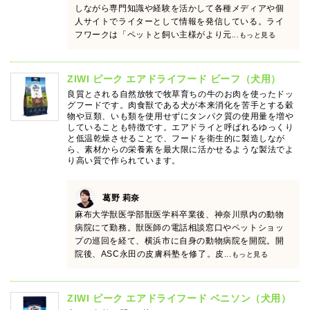
しながら専門知識や経験を活かして各種メディアや個
人サイトでライターとして情報を発信している。ライ
フワークは「ペットと飼い主様がより元
...もっと見る
ZIWI ピーク エアドライフード ビーフ（犬用）
良質とされる自然放牧で牧草育ちの牛のお肉を使ったドッ
グフードです。肉食獣である犬が本来消化を苦手とする穀
物や豆類、いも類を使用せずにタンパク質の使用量を増や
していることも特徴です。エアドライと呼ばれるゆっくり
と低温乾燥させることで、フードを衛生的に製造しなが
ら、素材からの栄養素を最大限に活かせるような製法でよ
り高い質で作られています。
葛野 莉奈
麻布大学獣医学部獣医学科卒業後、神奈川県内の動物
病院にて勤務。獣医師の電話相談窓口やペットショッ
プの巡回を経て、横浜市に自身の動物病院を開院。開
院後、ASC永田の皮膚科塾を修了。皮
...もっと見る
ZIWI ピーク エアドライフード ベニソン（犬用）