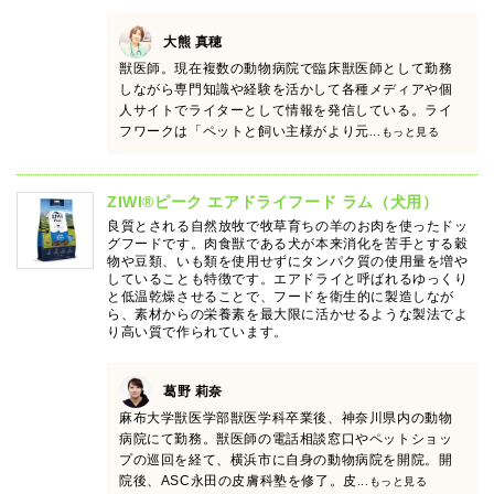
大熊 真穂
獣医師。現在複数の動物病院で臨床獣医師として勤務
しながら専門知識や経験を活かして各種メディアや個
人サイトでライターとして情報を発信している。ライ
フワークは「ペットと飼い主様がより元
...もっと見る
ZIWI®ピーク エアドライフード ラム（犬用）
良質とされる自然放牧で牧草育ちの羊のお肉を使ったドッ
グフードです。肉食獣である犬が本来消化を苦手とする穀
物や豆類、いも類を使用せずにタンパク質の使用量を増や
していることも特徴です。エアドライと呼ばれるゆっくり
と低温乾燥させることで、フードを衛生的に製造しなが
ら、素材からの栄養素を最大限に活かせるような製法でよ
り高い質で作られています。
葛野 莉奈
麻布大学獣医学部獣医学科卒業後、神奈川県内の動物
病院にて勤務。獣医師の電話相談窓口やペットショッ
プの巡回を経て、横浜市に自身の動物病院を開院。開
院後、ASC永田の皮膚科塾を修了。皮
...もっと見る