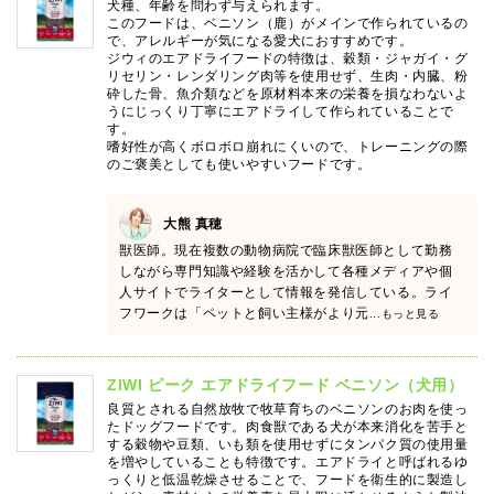
犬種、年齢を問わず与えられます。
このフードは、ベニソン（鹿）がメインで作られているの
で、アレルギーが気になる愛犬におすすめです。
ジウィのエアドライフードの特徴は、穀類・ジャガイ・グ
リセリン・レンダリング肉等を使用せず、生肉・内臓、粉
砕した骨、魚介類などを原材料本来の栄養を損なわないよ
うにじっくり丁寧にエアドライして作られていることで
す。
嗜好性が高くボロボロ崩れにくいので、トレーニングの際
のご褒美としても使いやすいフードです。
大熊 真穂
獣医師。現在複数の動物病院で臨床獣医師として勤務
しながら専門知識や経験を活かして各種メディアや個
人サイトでライターとして情報を発信している。ライ
フワークは「ペットと飼い主様がより元
...もっと見る
ZIWI ピーク エアドライフード ベニソン（犬用）
良質とされる自然放牧で牧草育ちのベニソンのお肉を使っ
たドッグフードです。肉食獣である犬が本来消化を苦手と
する穀物や豆類、いも類を使用せずにタンパク質の使用量
を増やしていることも特徴です。エアドライと呼ばれるゆ
っくりと低温乾燥させることで、フードを衛生的に製造し