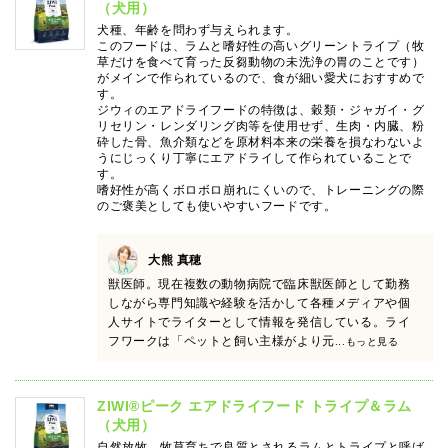
（犬用）
犬種、年齢を問わず与えられます。
このフードは、ラムと嗜好性の高いグリーントライプ（牧
草だけを食べて育った反芻動物の未洗浄の胃のことです）
がメインで作られているので、食が細い愛犬におすすめで
す。
ジウィのエアドライフードの特徴は、穀類・ジャガイ・グ
リセリン・レンダリング肉等を使用せず、生肉・内臓、粉
砕した骨、魚介類などを原材料本来の栄養を損なわないよ
うにじっくり丁寧にエアドライして作られていることで
す。
嗜好性が高くボロボロ崩れにくいので、トレーニングの際
のご褒美としても使いやすいフードです。
大熊 真穂
獣医師。現在複数の動物病院で臨床獣医師として勤務
しながら専門知識や経験を活かして各種メディアや個
人サイトでライターとして情報を発信している。ライ
フワークは「ペットと飼い主様がより元
...もっと見る
ZIWI®ピーク エアドライフード トライプ＆ラム
（犬用）
自然放牧、牧草育ちで良質とされるラムとトライプと呼ば