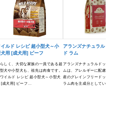
ワイルド レシピ 超小型犬～小
アランズナチュラルドッグフー
ペロ
犬用 [成犬用] ビーフ
ド ラム
ペロ
ロリ
らしく、大切な家族の一員である超
アランズナチュラルドッグフード ラ
要な
型犬や小型犬も、祖先は肉食です。
ムは、アレルギーに配慮したイギリス
コサ
ワイルド レシピ 超小型犬～小型犬
産のグレインフリードッグフードで、
 [成犬用] ビーフ…
ラム肉を主成分としていま…