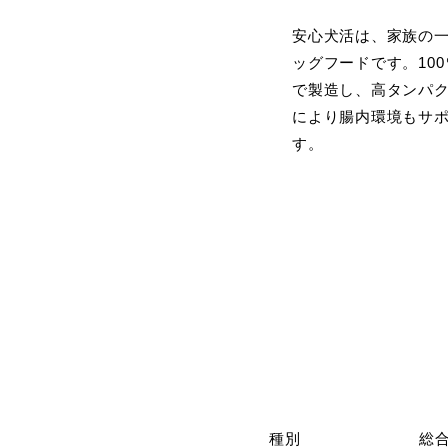
安心犬活は、家族の
ッグフードです。10
で製造し、高タンパ
により腸内環境もサ
す。
種別
総