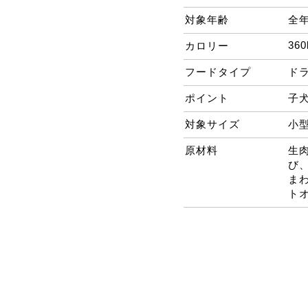
対象年齢
全
360
カロリー
フードタイプ
ド
ポイント
子
対象サイズ
小
原材料
生
び
ま
ト