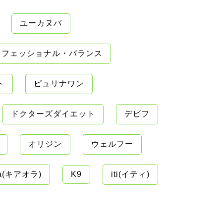
ユーカヌバ
ロフェッショナル・バランス
ト
ピュリナワン
ドクターズダイエット
デビフ
オリジン
ウェルフー
ra(キアオラ)
K9
iti(イティ)