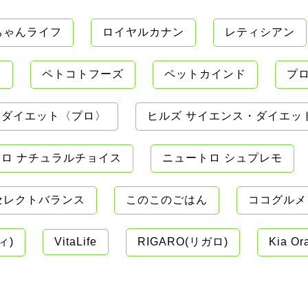
ちゃんライフ
ロイヤルカナン
レティシアン
ン
ペトコトフーズ
ペットカインド
プ
・ダイエット〈プロ〉
ヒルズ サイエンス・ダイエッ
ロ ナチュラルチョイス
ニュートロ シュプレモ
セレクトバランス
このこのごはん
ココグルメ
ィ)
VitaLife
RIGARO(リガロ)
Kia O