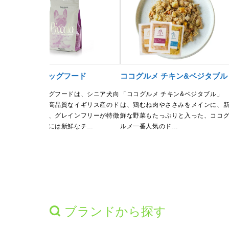
ン・
ピッコロドッグフード
ココグルメ チキン&ベジタブル
ピッコロドッグフードは、シニア犬向
「ココグルメ チキン&ベジタブル」
けに特化した高品質なイギリス産のド
は、鶏むね肉やささみをメインに、
ー
ッグフードで、グレインフリーが特徴
鮮な野菜もたっぷりと入った、ココ
ドッ
です。主成分には新鮮なチ…
ルメ一番人気のド…
り消
ブランドから探す