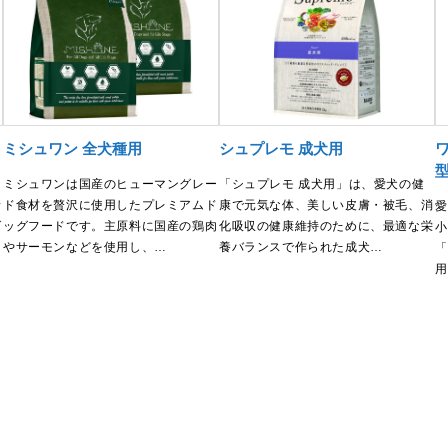
ミシュワン 全犬種用
シュプレモ 成犬用
型
ミシュワンは国産のヒューマングレー
「シュプレモ 成犬用」は、愛犬の健
新
ド食材を贅沢に使用したプレミアムド
康で元気な体、美しい皮膚・被毛、消
愛
グ
ッグフードです。主原料に国産の鶏肉
化吸収の健康維持のために、最適な栄
小
やサーモンなどを使用し、…
養バランスで作られた成犬…
「
用