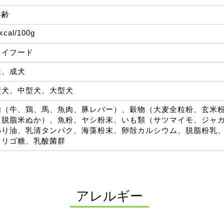
年齢
kcal/100g
ライフード
犬、成犬
型犬、中型犬、大型犬
肉（牛、鶏、馬、魚肉、豚レバー）、穀物（大麦全粒粉、玄米
、脱脂米ぬか）、魚粉、ヤシ粉末、いも類（サツマイモ、ジャ
わり油、乳清タンパク、海藻粉末、卵殻カルシウム、脱脂粉乳
オリゴ糖、乳酸菌群
アレルギー