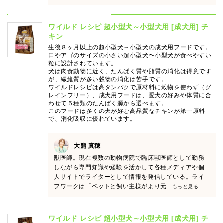
ワイルド レシピ 超小型犬～小型犬用 [成犬用] チ
キン
生後８ヶ月以上の超小型犬～小型犬の成犬用フードです。
口やアゴのサイズの小さい超小型犬〜小型犬が食べやすい
粒に設計されています。
犬は肉食動物に近く、たんぱく質や脂質の消化は得意です
が、繊維質が多い穀物の消化は苦手です。
ワイルドレシピは高タンパクで原材料に穀物を使わず（グ
レインフリー）、成犬用フードは、愛犬の好みや体質に合
わせて５種類のたんぱく源から選べます。
このフードは多くの犬が好む高品質なチキンが第一原料
で、消化吸収に優れています。
大熊 真穂
獣医師。現在複数の動物病院で臨床獣医師として勤務
しながら専門知識や経験を活かして各種メディアや個
人サイトでライターとして情報を発信している。ライ
フワークは「ペットと飼い主様がより元
...もっと見る
ワイルド レシピ 超小型犬～小型犬用 [成犬用] チ