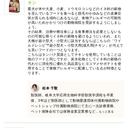
キン
愛犬が米や大麦、小麦、トウモロコシなどのイネ科の穀物
を含んでいるフードを食べると脱毛やかゆみなどの皮膚症
状が見られる傾向にあるならば、食物アレルギーの可能性
が高いためかかりつけの動物病院を受診するようにしまし
ょう。
その結果、治療や療法食による食事療法を必要としないも
のの可能な限りイネ科の穀物を避けるようにいわれ、また
犬種が超小型犬・小型犬に該当するならばこちらの「ワイ
ルドレシピ™超小型犬～小型犬用[成犬用]チキン」が与えて
も良いフードの一つとなります。
こちらはタンパク質源としてチキンを使用していることは
他のフードと同じですが、炭水化物としてイネ科の穀物の
代わりに消化性に優れた高品質なヒヨコマメやポテトを使
用することで食物アレルギーに配慮している点が特徴とな
ります。
松本 千聖
獣医師。岐阜大学応用生物科学部獣医学課程を卒業
後、3年ほど獣医師として動物愛護団体付属動物病院や
ペットショップ付属動物病院にて主に一次診療業務、
ペット保険会社では保険金査定業務など
...もっと見る