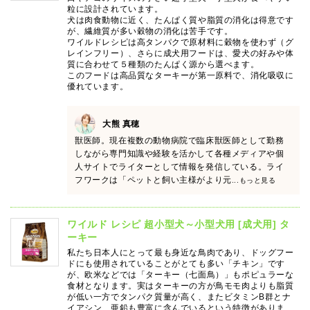
粒に設計されています。
犬は肉食動物に近く、たんぱく質や脂質の消化は得意です
が、繊維質が多い穀物の消化は苦手です。
ワイルドレシピは高タンパクで原材料に穀物を使わず（グ
レインフリー）、さらに成犬用フードは、愛犬の好みや体
質に合わせて５種類のたんぱく源から選べます。
このフードは高品質なターキーが第一原料で、消化吸収に
優れています。
大熊 真穂
獣医師。現在複数の動物病院で臨床獣医師として勤務
しながら専門知識や経験を活かして各種メディアや個
人サイトでライターとして情報を発信している。ライ
フワークは「ペットと飼い主様がより元
...もっと見る
ワイルド レシピ 超小型犬～小型犬用 [成犬用] タ
ーキー
私たち日本人にとって最も身近な鳥肉であり、ドッグフー
ドにも使用されていることがとても多い「チキン」です
が、欧米などでは「ターキー（七面鳥）」もポピュラーな
食材となります。実はターキーの方が鳥モモ肉よりも脂質
が低い一方でタンパク質量が高く、またビタミンB群とナ
イアシン、亜鉛も豊富に含んでいるという特徴がありま