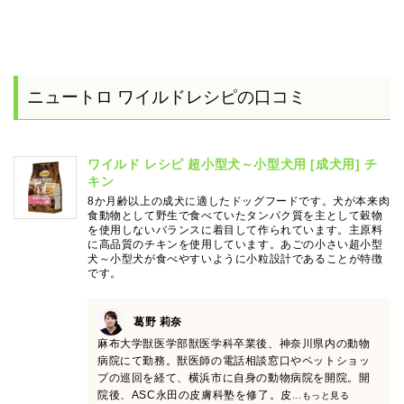
ニュートロ ワイルドレシピの口コミ
ワイルド レシピ 超小型犬～小型犬用 [成犬用] チ
キン
8か月齢以上の成犬に適したドッグフードです。犬が本来肉
食動物として野生で食べていたタンパク質を主として穀物
を使用しないバランスに着目して作られています。主原料
に高品質のチキンを使用しています。あごの小さい超小型
犬～小型犬が食べやすいように小粒設計であることが特徴
です。
葛野 莉奈
麻布大学獣医学部獣医学科卒業後、神奈川県内の動物
病院にて勤務。獣医師の電話相談窓口やペットショッ
プの巡回を経て、横浜市に自身の動物病院を開院。開
院後、ASC永田の皮膚科塾を修了。皮
...もっと見る