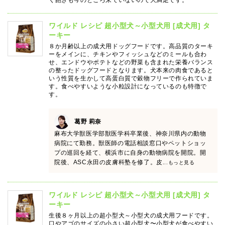
く飽きも今のところ来ていないので大満足です。
ワイルド レシピ 超小型犬～小型犬用 [成犬用] タ
ーキー
８か月齢以上の成犬用ドッグフードです。高品質のターキ
ーをメインに、チキンやフィッシュなどのミールも合わ
せ、エンドウやポテトなどの野菜も含まれた栄養バランス
の整ったドッグフードとなります。犬本来の肉食であると
いう性質を生かして高蛋白質で穀物フリーで作られていま
す。食べやすいような小粒設計になっているのも特徴で
す。
葛野 莉奈
麻布大学獣医学部獣医学科卒業後、神奈川県内の動物
病院にて勤務。獣医師の電話相談窓口やペットショッ
プの巡回を経て、横浜市に自身の動物病院を開院。開
院後、ASC永田の皮膚科塾を修了。皮
...もっと見る
ワイルド レシピ 超小型犬～小型犬用 [成犬用] タ
ーキー
生後８ヶ月以上の超小型犬～小型犬の成犬用フードです。
口やアゴのサイズの小さい超小型犬〜小型犬が食べやすい