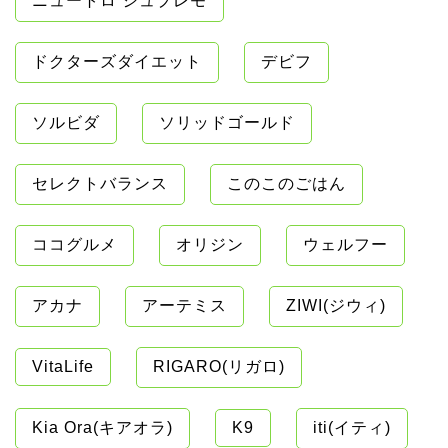
ニュートロ シュプレモ
ドクターズダイエット
デビフ
ソルビダ
ソリッドゴールド
セレクトバランス
このこのごはん
ココグルメ
オリジン
ウェルフー
アカナ
アーテミス
ZIWI(ジウィ)
VitaLife
RIGARO(リガロ)
Kia Ora(キアオラ)
K9
iti(イティ)