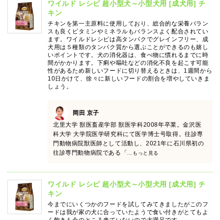
ワイルド レシピ 超小型犬～小型犬用 [成犬用] チ
キン
チキンを第一主原料に使用しており、総合的な栄養バラン
スも良くビタミンやミネラルもバランスよく配合されてい
ます。ワイルドレシピは高タンパクでグレインフリー、成
犬用は５種類のタンパク質から選ぶことができるのも嬉し
いポイントです。犬の消化器は、食べ物に慣れるまでに時
間がかかります。下痢や嘔吐などの消化不良を起こす可能
性があるため新しいフードに切り替えるときは、1週間から
10日かけて、徐々に新しいフードの割合を増やしていきま
しょう。
岡田 京子
北里大学 獣医畜産学部 獣医学科2008年卒業。金沢医
科大学 大学院医学研究科にて医学博士号取得。往診専
門動物病院獣医師として活動し、2021年に石川県初の
往診専門動物病院である「
...もっと見る
ワイルド レシピ 超小型犬～小型犬用 [成犬用] チ
キン
今までにいくつかのフードを試してみてきましたがこのフ
ードは我が家の犬に合っていたようで食い付きがとてもよ