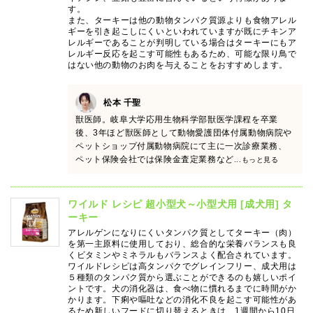
す。
また、ターキーは他の動物タンパク質源よりも食物アレル
ギーを引き起こしにくいといわれていますが既にチキンア
レルギーであることが判明している場合はターキーにもア
レルギー反応を起こす可能性もあるため、可能な限り鳥で
はない他の動物のお肉を与えることをおすすめします。
松本 千聖
獣医師。岐阜大学応用生物科学部獣医学課程を卒業
後、3年ほど獣医師として動物愛護団体付属動物病院や
ペットショップ付属動物病院にて主に一次診療業務、
ペット保険会社では保険金査定業務など
...もっと見る
ワイルド レシピ 超小型犬～小型犬用 [成犬用] タ
ーキー
アレルゲンになりにくいタンパク質としてターキー（肉）
を第一主原料に使用しており、総合的な栄養バランスも良
くビタミンやミネラルもバランスよく配合されています。
ワイルドレシピは高タンパクでグレインフリー、成犬用は
５種類のタンパク質から選ぶことができるのも嬉しいポイ
ントです。犬の消化器は、食べ物に慣れるまでに時間がか
かります。下痢や嘔吐などの消化不良を起こす可能性があ
るため新しいフードに切り替えるときは、1週間から10日