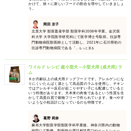
かけて、徐々に新しいフードの割合を増やしていきましょ
う。
岡田 京子
北里大学 獣医畜産学部 獣医学科2008年卒業。金沢医
科大学 大学院医学研究科にて医学博士号取得。往診専
門動物病院獣医師として活動し、2021年に石川県初の
往診専門動物病院である「
...もっと見る
ワイルド レシピ 超小型犬～小型犬用 [成犬用] ラ
ム
８か月齢以上の成犬用ドッグフードです。アレルゲンにな
りにくいたんぱく源として高品質のラムを使用し、チキン
ではアレルギー反応が起こりやすい子にも配慮していると
いう特徴があります。犬本来の肉食であるという性質を生
かして高蛋白質で穀物フリーで作られています。食べやす
いような小粒設計になっているのも特徴です。
葛野 莉奈
麻布大学獣医学部獣医学科卒業後、神奈川県内の動物
病院にて勤務。獣医師の電話相談窓口やペットショッ