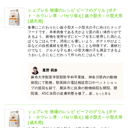
シュプレモ 牧場のレシピ ビーフのグリル [ポテ
ト・ホウレン草・パセリ添え] 超小型犬～小型犬用
[成犬用]
食事にこだわりたい超小型犬～小型犬の子に向けたドッグ
フードです。本来肉食である犬がより質の良い体作りがで
きるよう、穀物を使用せずにビーフを主に使用した高たん
ぱくなごはんです。消化にも優しいよう、ポテトやひよこ
豆などの自然素材を使用していることも特徴です。素材だ
けでなく、グルメな子も多い小型犬種の子も満足できるよ
うおいしさにもこだわって作られたごはんです。
葛野 莉奈
麻布大学獣医学部獣医学科卒業後、神奈川県内の動物
病院にて勤務。獣医師の電話相談窓口やペットショッ
プの巡回を経て、横浜市に自身の動物病院を開院。開
院後、ASC永田の皮膚科塾を修了。皮
...もっと見る
シュプレモ 牧場のレシピ ビーフのグリル [ポテ
ト・ホウレン草・パセリ添え] 超小型犬～小型犬用
[成犬用]