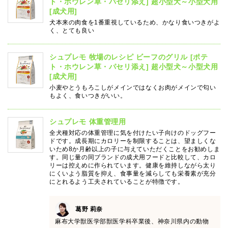
ト・ホウレン草・パセリ添え] 超小型犬～小型犬用
[成犬用]
犬本来の肉食を1番重視しているため、かなり食いつきがよ
く、とても良い
シュプレモ 牧場のレシピ ビーフのグリル [ポテ
ト・ホウレン草・パセリ添え] 超小型犬～小型犬用
[成犬用]
小麦やとうもろこしがメインではなくお肉がメインで匂い
もよく、食いつきがいい。
シュプレモ 体重管理用
全犬種対応の体重管理に気を付けたい子向けのドッグフー
ドです。成長期にカロリーを制限することは、望ましくな
いため8か月齢以上の子に与えていただくことをお勧めしま
す。同じ量の同ブランドの成犬用フードと比較して、カロ
リーは控えめに作られています。健康を維持しながら太り
にくいよう脂質を抑え、食事量を減らしても栄養素が充分
にとれるよう工夫されていることが特徴です。
葛野 莉奈
麻布大学獣医学部獣医学科卒業後、神奈川県内の動物