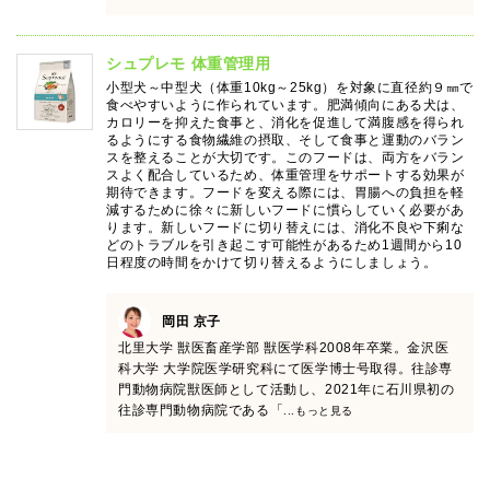
シュプレモ 体重管理用
小型犬～中型犬（体重10kg～25kg）を対象に直径約９㎜で
食べやすいように作られています。肥満傾向にある犬は、
カロリーを抑えた食事と、消化を促進して満腹感を得られ
るようにする食物繊維の摂取、そして食事と運動のバラン
スを整えることが大切です。このフードは、両方をバラン
スよく配合しているため、体重管理をサポートする効果が
期待できます。フードを変える際には、胃腸への負担を軽
減するために徐々に新しいフードに慣らしていく必要があ
ります。新しいフードに切り替えには、消化不良や下痢な
どのトラブルを引き起こす可能性があるため1週間から10
日程度の時間をかけて切り替えるようにしましょう。
岡田 京子
北里大学 獣医畜産学部 獣医学科2008年卒業。金沢医
科大学 大学院医学研究科にて医学博士号取得。往診専
門動物病院獣医師として活動し、2021年に石川県初の
往診専門動物病院である「
...もっと見る