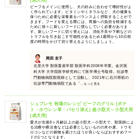
[成犬用]
ビーフをメインに使用し、犬の好みに合わせて嗜好性がよ
く作られています。ビタミンやミネラルなど、犬の健康を
保つために必要な栄養素をバランスよく摂取することがで
きます。フードを変える際には、胃腸への負担を軽減する
ために徐々に新しいフードに慣らしていく必要がありま
す。新しいフードに切り替えには、消化不良や下痢などの
トラブルを引き起こす可能性があるため1週間から10日程
度の時間をかけて切り替えるようにしましょう。
岡田 京子
北里大学 獣医畜産学部 獣医学科2008年卒業。金沢医
科大学 大学院医学研究科にて医学博士号取得。往診専
門動物病院獣医師として活動し、2021年に石川県初の
往診専門動物病院である「
...もっと見る
シュプレモ 牧場のレシピ ビーフのグリル [ポテ
ト・ホウレン草・パセリ添え] 超小型犬～小型犬用
[成犬用]
愛犬が生後8ヶ月齢以上の超小型犬～小型犬で、獣医師によ
る治療や療法食などは必要としないものの米や麦、トウモ
ロコシなどの穀物を避けたほうが良いならばおすすめフー
ドの1つとなります。