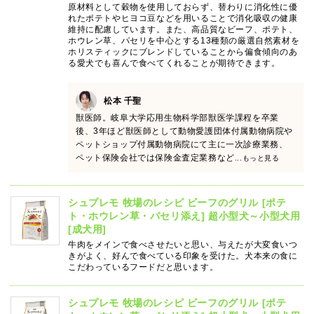
原材料として穀物を使用しておらず、替わりに消化性に優
れたポテトやヒヨコ豆などを用いることで消化吸収の健康
維持に配慮しています。また、高品質なビーフ、ポテト、
ホウレン草、パセリを中心とする13種類の厳選自然素材を
ホリスティックにブレンドしていることから偏食傾向のあ
る愛犬でも喜んで食べてくれることが期待できます。
松本 千聖
獣医師。岐阜大学応用生物科学部獣医学課程を卒業
後、3年ほど獣医師として動物愛護団体付属動物病院や
ペットショップ付属動物病院にて主に一次診療業務、
ペット保険会社では保険金査定業務など
...もっと見る
シュプレモ 牧場のレシピ ビーフのグリル [ポテ
ト・ホウレン草・パセリ添え] 超小型犬～小型犬用
[成犬用]
牛肉をメインで食べさせたいと思い、与えたが大変食いつ
きがよく、好んで食べている印象を受けた。犬本来の食に
こだわっているフードだと思います。
シュプレモ 牧場のレシピ ビーフのグリル [ポテ