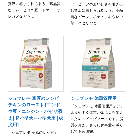
贅沢に感じられるよう、高品質
は、ビーフのおいしさを引き出
なラム、ヒヨコ豆、トマト、オ
し贅沢に感じられるよう、高品
レガノなどを…
質なビーフ、ポテト、ホウレン
草、パセリなど…
シュプレモ 草原のレシピ
シュプレモ 体重管理用
チキンのロースト [エンド
「シュプレモ 体重管理用」は、
ウ豆・ニンジン・パセリ添
太りやすく体重が気になる愛犬
え] 超小型犬～小型犬用 [成
のためのドッグフードです。脂
犬用]
質を抑え、さらに食事量を減ら
しても必須栄…
「シュプレモ 草原のレシピ」