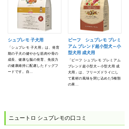
シュプレモ 子犬用
ビーフ シュプレモ プレミ
アム ブレンド超小型犬～小
「シュプレモ 子犬用」は、発育
型犬用 成犬用
期の子犬の健やかな筋肉や骨の
成長、健康な脳の発育、免疫力
「ビーフ シュプレモ プレミアム
の健康維持に配慮したドッグフ
ブレンド超小型犬～小型犬用 成
ードです。自…
犬用」は、フリーズドライにし
て素材の風味を閉じ込めた5種類
の果…
ニュートロ シュプレモの口コミ