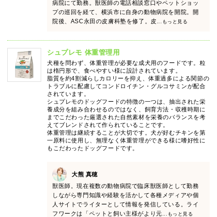
病院にて勤務。獣医師の電話相談窓口やペットショッ
プの巡回を経て、横浜市に自身の動物病院を開院。開
院後、ASC永田の皮膚科塾を修了。皮
...もっと見る
シュプレモ 体重管理用
犬種を問わず、体重管理が必要な成犬用のフードです。粒
は楕円形で、食べやすい様に設計されています。
脂質を約4割減らしカロリーを抑え、体重過多による関節の
トラブルに配慮してコンドロイチン・グルコサミンが配合
されています。
シュプレモのドッグフードの特徴の一つは、抽出された栄
養成分を組み合わせるのではなく、飼育方法・収穫時期に
までこだわった厳選された自然素材を栄養のバランスを考
えてブレンドされて作られていることです。
体重管理は継続することが大切です。犬が好むチキンを第
一原料に使用し、無理なく体重管理ができる様に嗜好性に
もこだわったドッグフードです。
大熊 真穂
獣医師。現在複数の動物病院で臨床獣医師として勤務
しながら専門知識や経験を活かして各種メディアや個
人サイトでライターとして情報を発信している。ライ
フワークは「ペットと飼い主様がより元
...もっと見る