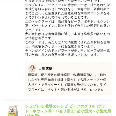
生後８ヶ月以上の超小型犬～小型犬用のフードです。
シュプレモのドッグフードの特徴の一つは、抽出された栄
養成分を組み合わせるのではなく、飼育方法・収穫時期に
までこだわった厳選された自然素材を栄養のバランスを考
えてブレンドされて作られていることです。
このドッグフードは、高品質なビーフ、ポテト、ホウレン
草、パセリをメインに穀物を使わず作られた嗜好性の良い
フードです。
犬の食性はほぼ肉食動物に近く、本来は繊維質の多いもの
の消化は苦手です。
このフードは、高たんぱくで消化性に優れた原材料を使用
し、消化吸収のサポートにも配慮されています。
チキンがメインのドッグフードが多い中、ビーフが第一原
料のため、愛犬の食事を選べる楽しさもあります。
大熊 真穂
獣医師。現在複数の動物病院で臨床獣医師として勤務
しながら専門知識や経験を活かして各種メディアや個
人サイトでライターとして情報を発信している。ライ
フワークは「ペットと飼い主様がより元
...もっと見る
シュプレモ 牧場のレシピ ビーフのグリル [ポテ
ト・ホウレン草・パセリ添え] 超小型犬～小型犬用