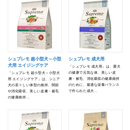
シュプレモ 超小型犬～小型
シュプレモ 成犬用
犬用 エイジングケア
「シュプレモ 成犬用」は、愛犬
の健康で元気な体、美しい皮
「シュプレモ 超小型犬～小型犬
膚・被毛、消化吸収の健康維持
用 エイジングケア」は、シニア
のために、最適な栄養バランス
犬の若々しい体型の維持、関節
で作られた成犬…
や消化吸収、美しい皮膚・被毛
の健康維持…