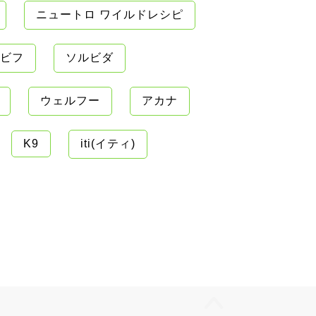
ニュートロ ワイルドレシピ
ビフ
ソルビダ
ウェルフー
アカナ
K9
iti(イティ)