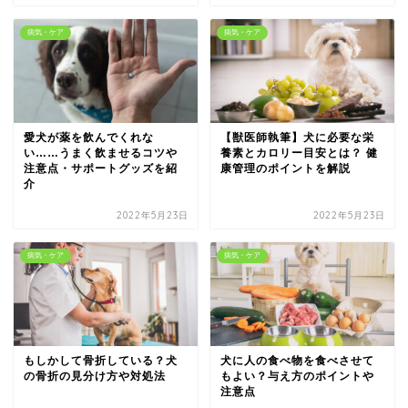
病気・ケア
病気・ケア
愛犬が薬を飲んでくれな
【獣医師執筆】犬に必要な栄
い……うまく飲ませるコツや
養素とカロリー目安とは？ 健
注意点・サポートグッズを紹
康管理のポイントを解説
介
2022年5月23日
2022年5月23日
病気・ケア
病気・ケア
もしかして骨折している？犬
犬に人の食べ物を食べさせて
の骨折の見分け方や対処法
もよい？与え方のポイントや
注意点