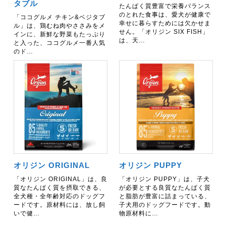
タブル
たんぱく質豊富で栄養バランス
のとれた食事は、愛犬が健康で
「ココグルメ チキン&ベジタブ
幸せに暮らすためには欠かせま
ル」は、鶏むね肉やささみをメ
せん。「オリジン SIX FISH」
インに、新鮮な野菜もたっぷり
は、天…
と入った、ココグルメ一番人気
のド…
オリジン ORIGINAL
オリジン PUPPY
「オリジン ORIGINAL」は、良
「オリジン PUPPY」は、子犬
質なたんぱく質を摂取できる、
が必要とする良質なたんぱく質
全犬種・全年齢対応のドッグフ
と脂肪が豊富に詰まっている、
ードです。原材料には、放し飼
子犬用のドッグフードです。動
いで健…
物原材料に…