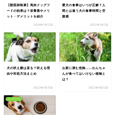
【獣医師執筆】馬肉ドッグフ
愛犬の食事はいつが正解？人
ードの効果は？栄養素やメリ
間とは違う犬の食事時間と空
ット・デメリットを紹介
腹感
2024年1月12日
2022年3月2日
しつけ
病気・ケア
犬の吠え癖は直る？吠える理
お家に潜む危険……わんちゃ
由や対処方法まとめ
んが食べてはいけない植物と
は？
2022年4月15日
2022年4月12日
ドッグフード