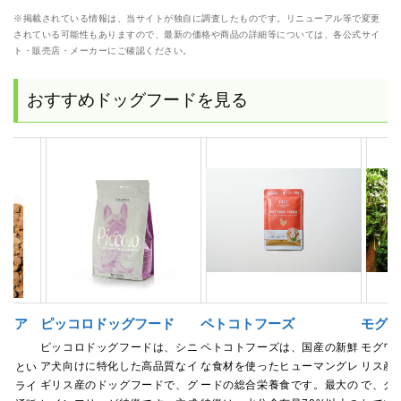
※掲載されている情報は、当サイトが独自に調査したものです。リニューアル等で変更
されている可能性もありますので、最新の価格や商品の詳細等については、各公式サイ
ト・販売店・メーカーにご確認ください。
おすすめドッグフードを見る
レミア
ピッコロドッグフード
ペトコトフーズ
モグ
ピッコロドッグフードは、シニ
ペトコトフーズは、国産の新鮮
モグワ
ア犬向けに特化した高品質なイ
な食材を使ったヒューマングレ
リス産
猪肉とい
ギリス産のドッグフードで、グ
ードの総合栄養食です。最大の
で、グ
たドライ