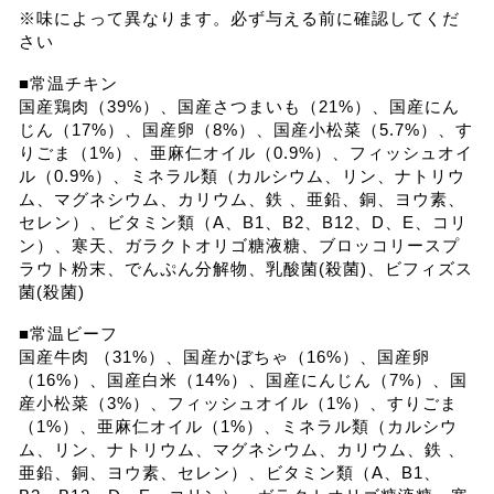
※味によって異なります。必ず与える前に確認してくだ
さい
■常温チキン
国産鶏肉（39%）、国産さつまいも（21%）、国産にん
じん（17%）、国産卵（8%）、国産小松菜（5.7%）、す
りごま（1%）、亜麻仁オイル（0.9%）、フィッシュオイ
ル（0.9%）、ミネラル類（カルシウム、リン、ナトリウ
ム、マグネシウム、カリウム、鉄 、亜鉛、銅、ヨウ素、
セレン）、ビタミン類（A、B1、B2、B12、D、E、コリ
ン）、寒天、ガラクトオリゴ糖液糖、ブロッコリースプ
ラウト粉末、でんぷん分解物、乳酸菌(殺菌)、ビフィズス
菌(殺菌)
■常温ビーフ
国産牛肉 （31%）、国産かぼちゃ（16%）、国産卵
（16%）、国産白米（14%）、国産にんじん（7%）、国
産小松菜（3%）、フィッシュオイル（1%）、すりごま
（1%）、亜麻仁オイル（1%）、ミネラル類（カルシウ
ム、リン、ナトリウム、マグネシウム、カリウム、鉄 、
亜鉛、銅、ヨウ素、セレン）、ビタミン類（A、B1、