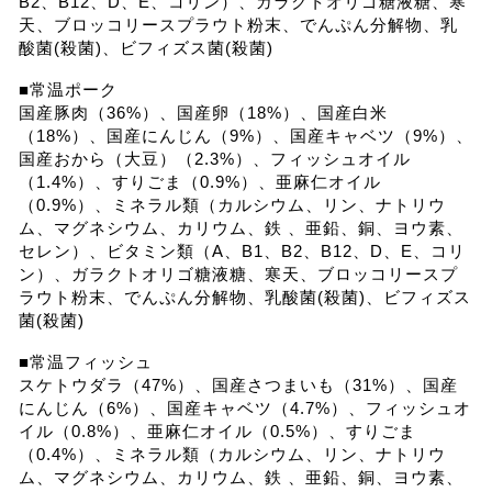
B2、B12、D、E、コリン）、ガラクトオリゴ糖液糖、寒
天、ブロッコリースプラウト粉末、でんぷん分解物、乳
酸菌(殺菌)、ビフィズス菌(殺菌)
■常温ポーク
国産豚肉（36%）、国産卵（18%）、国産白米
（18%）、国産にんじん（9%）、国産キャベツ（9%）、
国産おから（大豆）（2.3%）、フィッシュオイル
（1.4%）、すりごま（0.9%）、亜麻仁オイル
（0.9%）、ミネラル類（カルシウム、リン、ナトリウ
ム、マグネシウム、カリウム、鉄 、亜鉛、銅、ヨウ素、
セレン）、ビタミン類（A、B1、B2、B12、D、E、コリ
ン）、ガラクトオリゴ糖液糖、寒天、ブロッコリースプ
ラウト粉末、でんぷん分解物、乳酸菌(殺菌)、ビフィズス
菌(殺菌)
■常温フィッシュ
スケトウダラ（47%）、国産さつまいも（31%）、国産
にんじん（6%）、国産キャベツ（4.7%）、フィッシュオ
イル（0.8%）、亜麻仁オイル（0.5%）、すりごま
（0.4%）、ミネラル類（カルシウム、リン、ナトリウ
ム、マグネシウム、カリウム、鉄 、亜鉛、銅、ヨウ素、