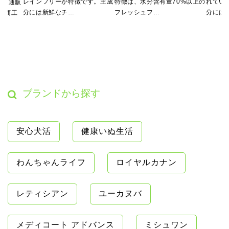
レインフリーが特徴です。主成
特徴は、水分含有量70%以上の
れてい
刺し通販
分には新鮮なチ…
フレッシュフ…
分には
東京商工
ブランドから探す
安心犬活
健康いぬ生活
わんちゃんライフ
ロイヤルカナン
レティシアン
ユーカヌバ
メディコート アドバンス
ミシュワン