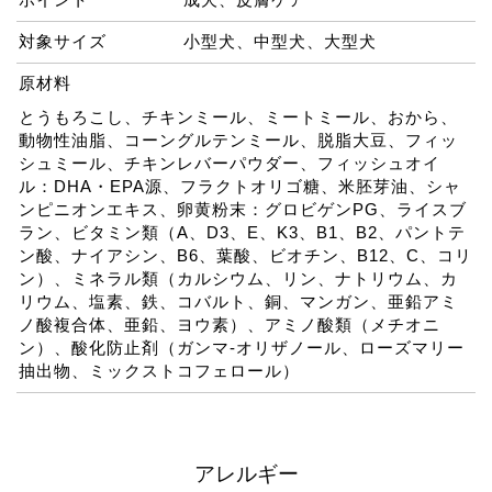
対象サイズ
小型犬、中型犬、大型犬
原材料
とうもろこし、チキンミール、ミートミール、おから、
動物性油脂、コーングルテンミール、脱脂大豆、フィッ
シュミール、チキンレバーパウダー、フィッシュオイ
ル：DHA・EPA源、フラクトオリゴ糖、米胚芽油、シャ
ンピニオンエキス、卵黄粉末：グロビゲンPG、ライスブ
ラン、ビタミン類（A、D3、E、K3、B1、B2、パントテ
ン酸、ナイアシン、B6、葉酸、ビオチン、B12、C、コリ
ン）、ミネラル類（カルシウム、リン、ナトリウム、カ
リウム、塩素、鉄、コバルト、銅、マンガン、亜鉛アミ
ノ酸複合体、亜鉛、ヨウ素）、アミノ酸類（メチオニ
ン）、酸化防止剤（ガンマ-オリザノール、ローズマリー
抽出物、ミックストコフェロール）
アレルギー