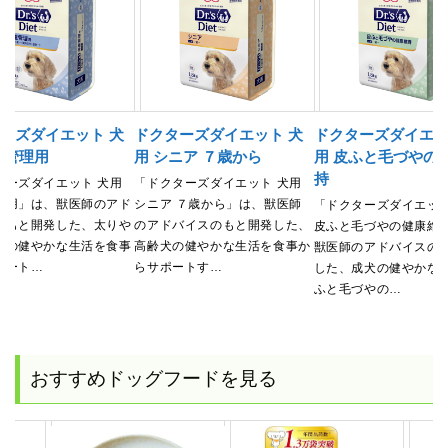
ーズダイエット 犬
ドクターズダイエット 犬
ドクターズダイエッ
重管理用
用 シニア ７歳から
用 皮ふと毛づやの
持
ターズダイエット 犬用
「ドクターズダイエット 犬用
理用」は、獣医師のアド
シニア ７歳から」は、獣医師
「ドクターズダイエット
のもと開発した、太りや
のアドバイスのもと開発した、
皮ふと毛づやの健康維
犬の健やかな生活を食事
高齢犬の健やかな生活を食事か
獣医師のアドバイスの
ポート…
らサポートす…
した、成犬の健やかな
ふと毛づやの…
おすすめドッグフードを見る