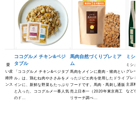
ココグルメ チキン&ベジ
馬肉自然づくりプレミア
ミシュ
タブル
ム
は、愛
ミシュ
美しい皮
グレー
「ココグルメ チキン&ベジタブ
馬肉をメインに鹿肉・猪肉とい
健康維持
プレミ
ル」は、鶏むね肉やささみをメ
ったジビエ肉を使用したドライ
バランス
主原料
インに、新鮮な野菜もたっぷり
フードです。馬肉・馬刺し通販
などを
と入った、ココグルメ一番人気
売上日本一（2020年東京商工
のド…
リサーチ調べ…