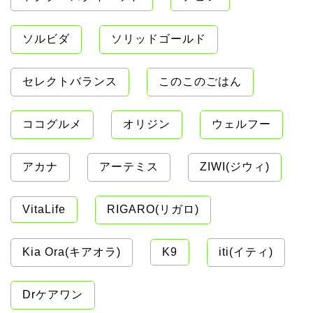
ソルビダ
ソリッドゴールド
セレクトバランス
このこのごはん
ココグルメ
オリジン
ウェルフー
アカナ
アーテミス
ZIWI(ジウィ)
VitaLife
RIGARO(リガロ)
Kia Ora(キアオラ)
K9
iti(イティ)
Drケアワン