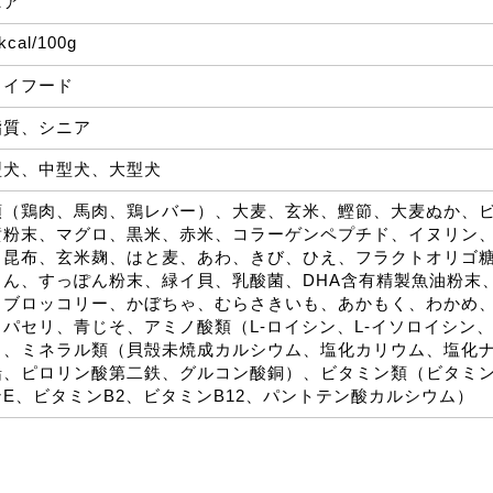
ニア
kcal/100g
ライフード
脂質、シニア
型犬、中型犬、大型犬
類（鶏肉、馬肉、鶏レバー）、大麦、玄米、鰹節、大麦ぬか、
黄粉末、マグロ、黒米、赤米、コラーゲンペプチド、イヌリン
、昆布、玄米麹、はと麦、あわ、きび、ひえ、フラクトオリゴ
じん、すっぽん粉末、緑イ貝、乳酸菌、DHA含有精製魚油粉末
、ブロッコリー、かぼちゃ、むらさきいも、あかもく、わかめ
、パセリ、青じそ、アミノ酸類（L-ロイシン、L-イソロイシン、
）、ミネラル類（貝殻未焼成カルシウム、塩化カリウム、塩化
鉛、ピロリン酸第二鉄、グルコン酸銅）、ビタミン類（ビタミン
ンE、ビタミンB2、ビタミンB12、パントテン酸カルシウム）