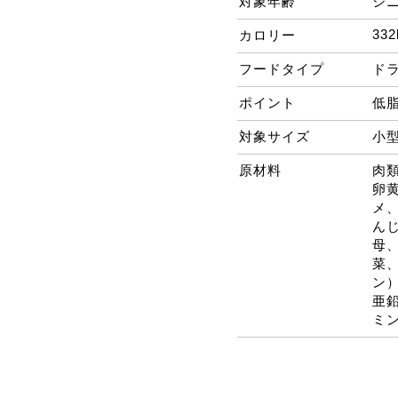
対象年齢
シ
332
カロリー
フードタイプ
ド
ポイント
低
対象サイズ
小
原材料
肉
卵
メ
ん
母
菜
ン
亜
ミ