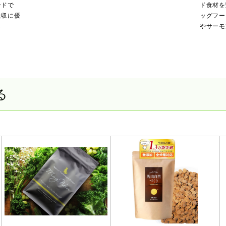
ードで
ド食材を
吸収に優
ッグフー
…
やサーモ
る