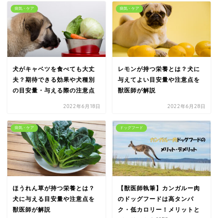
病気・ケア
病気・ケア
犬がキャベツを食べても大丈
レモンが持つ栄養とは？犬に
夫？期待できる効果や犬種別
与えてよい目安量や注意点を
の目安量・与える際の注意点
獣医師が解説
2022年6月18日
2022年6月28日
病気・ケア
ドッグフード
ほうれん草が持つ栄養とは？
【獣医師執筆】カンガルー肉
犬に与える目安量や注意点を
のドッグフードは高タンパ
獣医師が解説
ク・低カロリー！メリットと