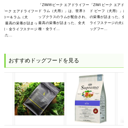
用）
「ZIWI®ピーク エアドライフー
「ZIWI ピーク エアド
ド ラム（犬用）」は、世界ト
ド ビーフ（犬用）」は
I®ピーク エアドライフー
ップクラスのラムが配合され、
の栄養が詰まった、全
ッカロー＆ラム（犬
最高の栄養が詰まった、全犬
ライフステージの犬に
は、最高の栄養が詰まっ
種・全ライ…
ッグフー…
犬種・全ライフステージ
適した…
おすすめドッグフードを見る