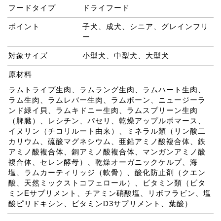
フードタイプ
ドライフード
ポイント
子犬、成犬、シニア、グレインフリ
ー
対象サイズ
小型犬、中型犬、大型犬
原材料
ラムトライプ生肉、ラムラング生肉、ラムハート生肉、
ラム生肉、ラムレバー生肉、ラムボーン、ニュージーラ
ンド緑イ貝、ラムキドニー生肉、ラムスプリーン生肉
（脾臓）、レシチン、パセリ、乾燥アップルポマース、
イヌリン（チコリルート由来）、ミネラル類（リン酸二
カリウム、硫酸マグネシウム、亜鉛アミノ酸複合体、鉄
アミノ酸複合体、銅アミノ酸複合体、マンガンアミノ酸
複合体、セレン酵母）、乾燥オーガニックケルプ、海
塩、ラムカーティリッジ（軟骨）、酸化防止剤（クエン
酸、天然ミックストコフェロール）、ビタミン類（ビタ
ミンEサプリメント、チアミン硝酸塩、リボフラビン、塩
酸ピリドキシン、ビタミンD3サプリメント、葉酸）