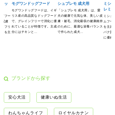
ルドッ
モグワンドッグフード
シュプレモ 成犬用
ミシュ
レミ
モグワンドッグフードは、イギ
「シュプレモ 成犬用」は、愛
リス産の高品質なドッグフード
犬の健康で元気な体、美しい皮
ッグフー
ミシュ
で、グレインフリーで消化に優
膚・被毛、消化吸収の健康維持
に配慮
ムフー
れていることが特徴です。主成
のために、最適な栄養バランス
インフリ
を主原
分にはチキンと…
で作られた成犬…
ム肉を主
パク質
に優れ
ブランドから探す
安心犬活
健康いぬ生活
わんちゃんライフ
ロイヤルカナン