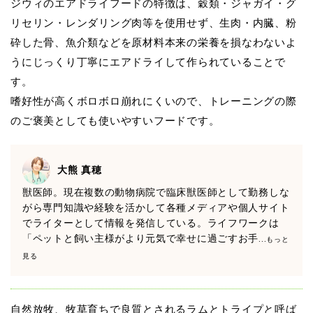
ジウィのエアドライフードの特徴は、穀類・ジャガイ・グ
リセリン・レンダリング肉等を使用せず、生肉・内臓、粉
砕した骨、魚介類などを原材料本来の栄養を損なわないよ
うにじっくり丁寧にエアドライして作られていることで
す。
嗜好性が高くボロボロ崩れにくいので、トレーニングの際
のご褒美としても使いやすいフードです。
大熊 真穂
獣医師。現在複数の動物病院で臨床獣医師として勤務しな
がら専門知識や経験を活かして各種メディアや個人サイト
でライターとして情報を発信している。ライフワークは
「ペットと飼い主様がより元気で幸せに過ごすお手
...もっと
見る
自然放牧、牧草育ちで良質とされるラムとトライプと呼ば