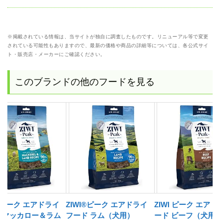
※掲載されている情報は、当サイトが独自に調査したものです。リニューアル等で変更
されている可能性もありますので、最新の価格や商品の詳細等については、各公式サイ
ト・販売店・メーカーにご確認ください。
このブランドの他のフードを見る
I®ピーク エアドライ
ZIWI®ピーク エアドライ
ZIWI ピーク エア
 マッカロー＆ラム
フード ラム（犬用）
ード ビーフ（犬用