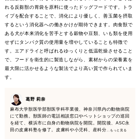
れる反芻獣の胃袋を原料に使ったドッグフードです。トラ
イプを配合することで、消化により優しく、善玉菌を摂取
するという消化器への働きかけが期待できます。肉食獣で
ある犬が本来消化を苦手とする穀物や豆類、いも類を使用
せずにタンパク質の使用量を増やしていることも特徴で
す。エアドライと呼ばれるゆっくりと低温乾燥させること
で、フードを衛生的に製造しながら、素材からの栄養素を
最大限に活かせるような製法でより高い質で作られていま
す。
葛野 莉奈
麻布大学獣医学部獣医学科卒業後、神奈川県内の動物病院
にて勤務。獣医師の電話相談窓口やペットショップの巡回
を経て、横浜市に自身の動物病院を開院。開院後、ASC永
田の皮膚科塾を修了。皮膚科や小児科、産科分
...もっと見る