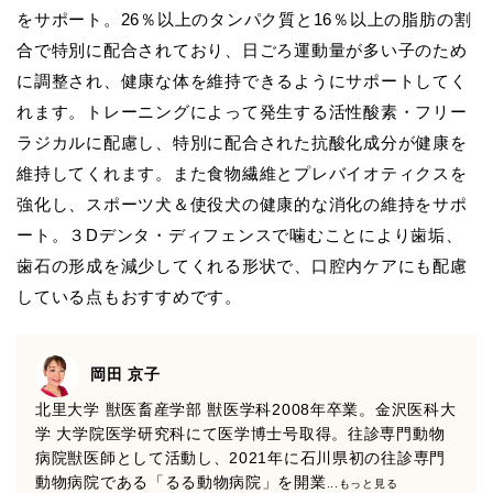
をサポート。26％以上のタンパク質と16％以上の脂肪の割
合で特別に配合されており、日ごろ運動量が多い子のため
に調整され、健康な体を維持できるようにサポートしてく
れます。トレーニングによって発生する活性酸素・フリー
ラジカルに配慮し、特別に配合された抗酸化成分が健康を
維持してくれます。また食物繊維とプレバイオティクスを
強化し、スポーツ犬＆使役犬の健康的な消化の維持をサポ
ート。３Dデンタ・ディフェンスで噛むことにより歯垢、
歯石の形成を減少してくれる形状で、口腔内ケアにも配慮
している点もおすすめです。
岡田 京子
北里大学 獣医畜産学部 獣医学科2008年卒業。金沢医科大
学 大学院医学研究科にて医学博士号取得。往診専門動物
病院獣医師として活動し、2021年に石川県初の往診専門
動物病院である「るる動物病院」を開業
...もっと見る