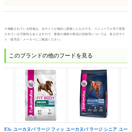
※掲載されている情報は、当サイトが独自に調査したものです。リニューアル等で変更
されている可能性もありますので、最新の価格や商品の詳細等については、各公式サイ
ト・販売店・メーカーにご確認ください。
このブランドの他のフードを見る
アダル
ユーカヌバ ラージ フィッ
ユーカヌバ ラージ シニア
ユーカ