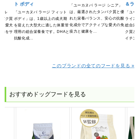
ト ボディ
＆ラ
「ユーカヌバ ラージ シニア」
は、厳選されたタンパク質と優
アダル
「ユーカヌバ ラージ フィット
「ユー
れた栄養バランス、安心の抗酸
ンパク質
ボディ」は、1歳以上の成犬期
ライス
化成分でアクティブな愛犬の免
で、愛犬
を迎えた大型犬に適した体重管
総合栄
疫力と健康を…
活動をサ
理用の総合栄養食です。DHAと
ク質と
抗酸化成…
イチン
このブランドの全てのフードを見る »
おすすめドッグフードを見る