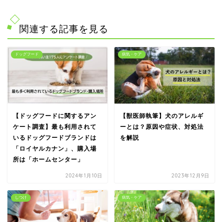
関連する記事を見る
ドッグフード
病気・ケア
【ドッグフードに関するアン
【獣医師執筆】犬のアレルギ
ケート調査】最も利用されて
ーとは？原因や症状、対処法
いるドッグフードブランドは
を解説
「ロイヤルカナン」、購入場
所は「ホームセンター」
2024年1月10日
2023年12月9日
しつけ
病気・ケア