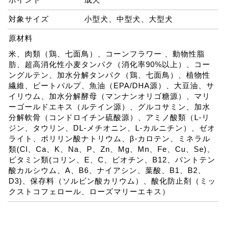
対象サイズ
小型犬、中型犬、大型犬
原材料
米、肉類（鶏、七面鳥）、コーンフラワー 、動物性脂
肪、超高消化性小麦タンパク（消化率90%以上）、コー
ングルテン、加水分解タンパク（鶏、七面鳥）、植物性
繊維、ビートパルプ、魚油（EPA/DHA源）、大豆油、サ
イリウム、加水分解酵母（マンナンオリゴ糖源）、マリ
ーゴールドエキス（ルテイン源）、グルコサミン、加水
分解軟骨（コンドロイチン硫酸源）、アミノ酸類（L-リ
ジン、タウリン、DL-メチオニン、L-カルニチン）、ゼオ
ライト、ポリリン酸ナトリウム、β-カロテン、ミネラル
類(Cl、Ca、K、Na、P、Zn、Mg、Mn、Fe、Cu、Se)、
ビタミン類(コリン、E、C、ビオチン、B12、パントテン
酸カルシウム、A、B6、ナイアシン、葉酸、B1、B2、
D3)、保存料（ソルビン酸カリウム）、酸化防止剤（ミッ
クストコフェロール、ローズマリーエキス）