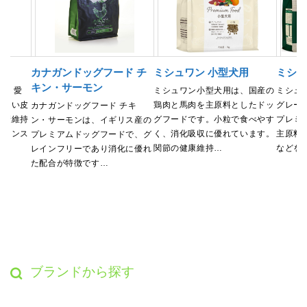
カナガンドッグフード チ
ミシュワン 小型犬用
ミシュ
キン・サーモン
は、愛
ミシュワン小型犬用は、国産の
ミシュ
美しい皮
鶏肉と馬肉を主原料としたドッ
グレー
カナガンドッグフード チキ
健康維持
グフードです。小粒で食べやす
プレミ
ン・サーモンは、イギリス産の
バランス
く、消化吸収に優れています。
主原料
プレミアムドッグフードで、グ
関節の健康維持…
などを
レインフリーであり消化に優れ
た配合が特徴です…
ブランドから探す