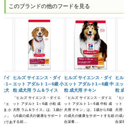
このブランドの他のフードを見る
・ダイ
ヒルズ サイエンス・ダイ
ヒルズ サイエンス・ダイ
ヒルズ
イト1～
エット アダルト 1～6歳 小
エット アダルト1～6歳 中
エット
の成犬
粒 成犬用 ラム＆ライス
粒 成犬用 チキン
粒 成
「ヒルズ サイエンス・ダイエ
「ヒルズ サイエンス・ダイエ
「ヒル
ット アダルト 1～6歳 小粒 成
ット アダルト 1～6歳 中粒 成
ット ア
ダイエ
犬用 ラム＆ライス」は、1歳か
犬用 チキン」は、1歳から6歳
犬用 
6歳 小
ら6歳の成犬の健康をサポート
の成犬の健康をサポートする総
の成犬
チキン」
する総…
合栄養…
合栄養
傾向であ