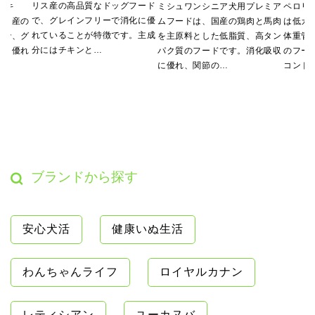
リス産の高品質なドッグフード
チキ
ミシュワンシニア犬用プレミア
ペロリ
で、グレインフリーで消化に優
リス産の
ムフードは、国産の鶏肉と馬肉
は低カ
れていることが特徴です。主成
ドで、グ
を主原料とした低脂質、高タン
体重管
分にはチキンと…
化に優れ
パク質のフードです。消化吸収
のフー
に優れ、関節の…
コンド
ブランドから探す
安心犬活
健康いぬ生活
わんちゃんライフ
ロイヤルカナン
レティシアン
ユーカヌバ