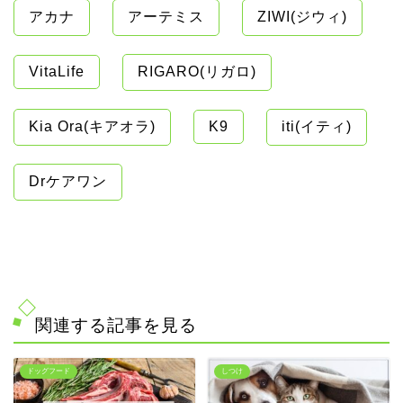
アカナ
アーテミス
ZIWI(ジウィ)
VitaLife
RIGARO(リガロ)
Kia Ora(キアオラ)
K9
iti(イティ)
Drケアワン
関連する記事を見る
ドッグフード
しつけ