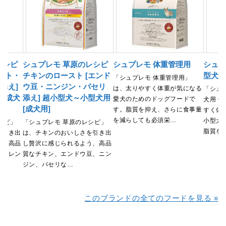
レシピ
シュプレモ 草原のレシピ
シュプレモ 体重管理用
シュプ
テト・
チキンのロースト [エンド
型犬用
「シュプレモ 体重管理用」
添え]
ウ豆・ニンジン・パセリ
は、太りやすく体重が気になる
「シュ
[成犬
添え] 超小型犬～小型犬用
愛犬のためのドッグフードで
犬用 
[成犬用]
す。脂質を抑え、さらに食事量
すく体
を減らしても必須栄…
小型犬
シピ」
「シュプレモ 草原のレシピ」
脂質を
を引き出
は、チキンのおいしさを引き出
う、高品
し贅沢に感じられるよう、高品
ホウレン
質なチキン、エンドウ豆、ニン
ジン、パセリな…
このブランドの全てのフードを見る »