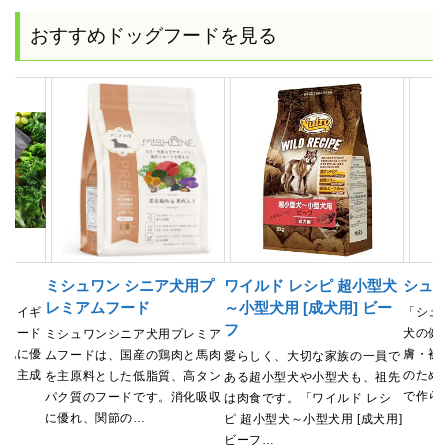
おすすめドッグフードを見る
ード
ミシュワン シニア犬用プ
ワイルド レシピ 超小型犬
シュプ
レミアムフード
～小型犬用 [成犬用] ビー
は、イギ
「シュ
フ
グフード
犬の健
ミシュワンシニア犬用プレミア
消化に優
膚・被
ムフードは、国産の鶏肉と馬肉
愛らしく、大切な家族の一員で
す。主成
のため
を主原料とした低脂質、高タン
ある超小型犬や小型犬も、祖先
で作ら
パク質のフードです。消化吸収
は肉食です。「ワイルド レシ
に優れ、関節の…
ピ 超小型犬～小型犬用 [成犬用]
ビーフ…