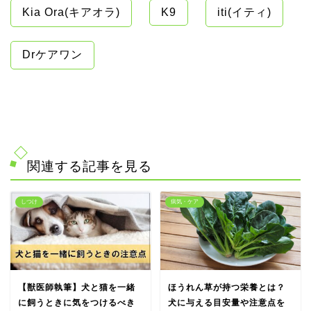
Kia Ora(キアオラ)
K9
iti(イティ)
Drケアワン
関連する記事を見る
しつけ
病気・ケア
【獣医師執筆】犬と猫を一緒
ほうれん草が持つ栄養とは？
に飼うときに気をつけるべき
犬に与える目安量や注意点を