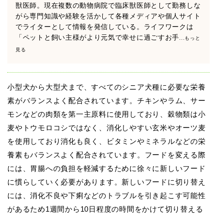
獣医師。現在複数の動物病院で臨床獣医師として勤務しな
がら専門知識や経験を活かして各種メディアや個人サイト
でライターとして情報を発信している。ライフワークは
「ペットと飼い主様がより元気で幸せに過ごすお手
...もっと
見る
小型犬から大型犬まで、すべてのシニア犬種に必要な栄養
素がバランスよく配合されています。チキンやラム、サー
モンなどの肉類を第一主原料に使用しており、穀物類は小
麦やトウモロコシではなく、消化しやすい玄米やオーツ麦
を使用しており消化も良く、ビタミンやミネラルなどの栄
養素もバランスよく配合されています。フードを変える際
には、胃腸への負担を軽減するために徐々に新しいフード
に慣らしていく必要があります。新しいフードに切り替え
には、消化不良や下痢などのトラブルを引き起こす可能性
があるため1週間から10日程度の時間をかけて切り替える