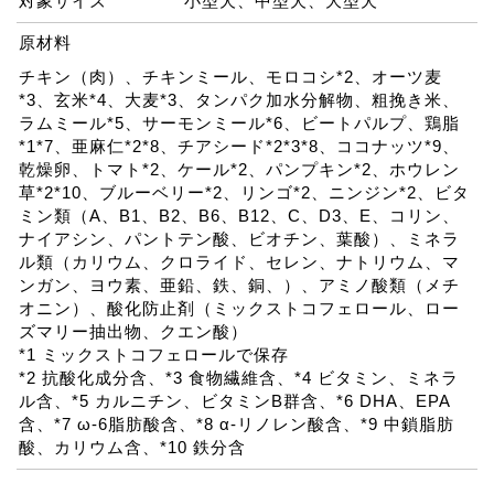
対象サイズ
小型犬、中型犬、大型犬
原材料
チキン（肉）、チキンミール、モロコシ*2、オーツ麦
*3、玄米*4、大麦*3、タンパク加水分解物、粗挽き米、
ラムミール*5、サーモンミール*6、ビートパルプ、鶏脂
*1*7、亜麻仁*2*8、チアシード*2*3*8、ココナッツ*9、
乾燥卵、トマト*2、ケール*2、パンプキン*2、ホウレン
草*2*10、ブルーベリー*2、リンゴ*2、ニンジン*2、ビタ
ミン類（A、B1、B2、B6、B12、C、D3、E、コリン、
ナイアシン、パントテン酸、ビオチン、葉酸）、ミネラ
ル類（カリウム、クロライド、セレン、ナトリウム、マ
ンガン、ヨウ素、亜鉛、鉄、銅、）、アミノ酸類（メチ
オニン）、酸化防止剤（ミックストコフェロール、ロー
ズマリー抽出物、クエン酸）
*1 ミックストコフェロールで保存
*2 抗酸化成分含、*3 食物繊維含、*4 ビタミン、ミネラ
ル含、*5 カルニチン、ビタミンB群含、*6 DHA、EPA
含、*7 ω-6脂肪酸含、*8 α-リノレン酸含、*9 中鎖脂肪
酸、カリウム含、*10 鉄分含