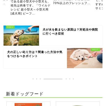
で、体
である超小型犬や小型犬も、
と…
70%以上のフレッシュフ…
すすめ
祖先は肉食です。「ワイルド
サミン
レシピ 超小型犬～小型犬用
[成犬用] ビーフ…
犬が水を飲まない原因は？対処法や病院
に行くべき症状
犬の正しい叱り方は？間違った方法や気
をつけるべきポイント
新着ドッグフード