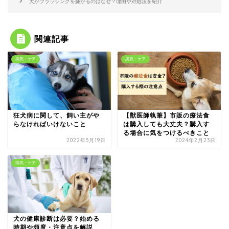
犬がブラッシングを嫌がるのはなぜ？理由や対処法を紹介
関連記事
病気・ケア
病気・ケア
狂犬病に関して、飼い主がや
【獣医師執筆】市販の療法食
らなければいけないこと
は購入しても大丈夫？購入す
る場合に気をつけるべきこと
2022年5月19日
2024年2月23日
病気・ケア
犬の健康診断は必要？始める
時期や頻度・注意点を解説