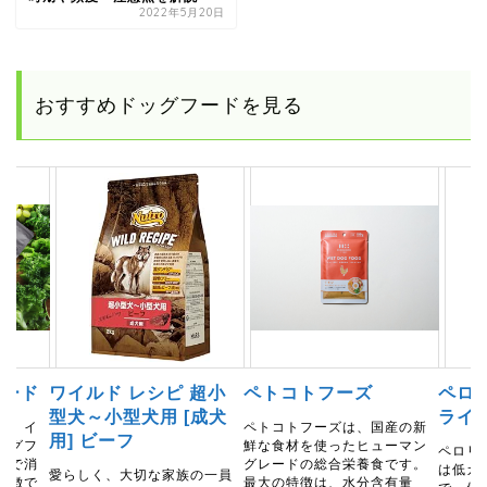
2022年5月20日
おすすめドッグフードを見る
フード
ワイルド レシピ 超小
ペトコトフーズ
ペロ
型犬～小型犬用 [成犬
ライ
は、イ
ペトコトフーズは、国産の新
用] ビーフ
ッグフ
鮮な食材を使ったヒューマン
ペロリ
ーで消
グレードの総合栄養食です。
は低カ
愛らしく、大切な家族の一員
特徴で
最大の特徴は、水分含有量