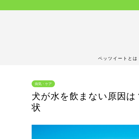
ペッツイートとは
病気・ケア
犬が水を飲まない原因は
状