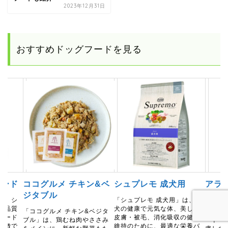
2023年12月31日
おすすめドッグフードを見る
フード
ココグルメ チキン&ベ
シュプレモ 成犬用
アラ
ジタブル
ッグ
は、シ
「シュプレモ 成犬用」は、愛
高品質
犬の健康で元気な体、美しい
「ココグルメ チキン&ベジタ
アラン
フード
皮膚・被毛、消化吸収の健康
ブル」は、鶏むね肉やささみ
ード 
特徴で
維持のために、最適な栄養バ