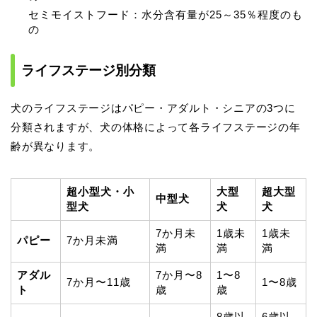
セミモイストフード：水分含有量が25～35％程度のも
の
ライフステージ別分類
犬のライフステージはパピー・アダルト・シニアの3つに
分類されますが、犬の体格によって各ライフステージの年
齢が異なります。
超小型犬・小
大型
超大型
中型犬
型犬
犬
犬
7か月未
1歳未
1歳未
パピー
7か月未満
満
満
満
アダル
7か月〜8
1〜8
7か月〜11歳
1〜8歳
ト
歳
歳
8歳以
6歳以