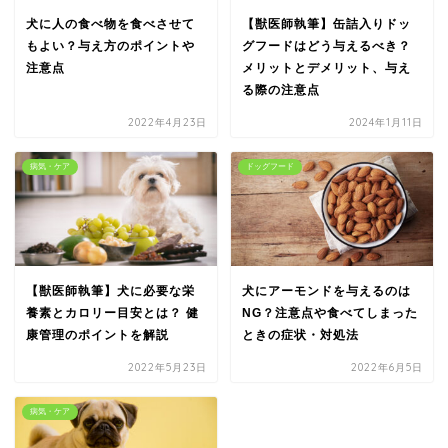
犬に人の食べ物を食べさせて
【獣医師執筆】缶詰入りドッ
もよい？与え方のポイントや
グフードはどう与えるべき？
注意点
メリットとデメリット、与え
る際の注意点
2022年4月23日
2024年1月11日
病気・ケア
ドッグフード
【獣医師執筆】犬に必要な栄
犬にアーモンドを与えるのは
養素とカロリー目安とは？ 健
NG？注意点や食べてしまった
康管理のポイントを解説
ときの症状・対処法
2022年5月23日
2022年6月5日
病気・ケア