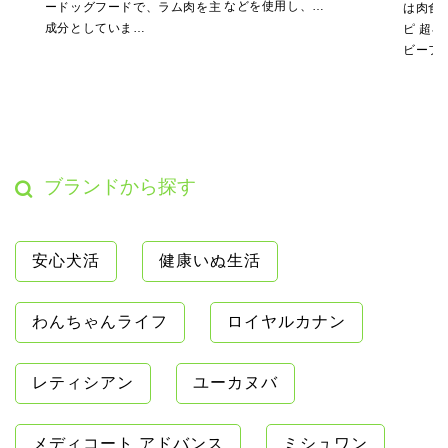
などを使用し、…
ードッグフードで、ラム肉を主
は肉食
成分としていま…
ピ 超小
ビーフ
ブランドから探す
安心犬活
健康いぬ生活
わんちゃんライフ
ロイヤルカナン
レティシアン
ユーカヌバ
メディコート アドバンス
ミシュワン