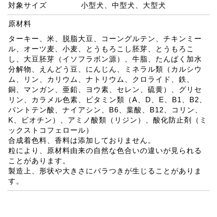
対象サイズ
小型犬、中型犬、大型犬
原材料
ターキー、米、脱脂大豆、コーングルテン、チキンミー
ル、オーツ麦、小麦、とうもろこし胚芽、とうもろこ
し、大豆胚芽（イソフラボン源）、牛脂、たんぱく加水
分解物、えんどう豆、にんじん、ミネラル類（カルシウ
ム、リン、カリウム、ナトリウム、クロライド、鉄、
銅、マンガン、亜鉛、ヨウ素、セレン、硫黄）、グリセ
リン、カラメル色素、ビタミン類（A、D、E、B1、B2、
パントテン酸、ナイアシン、B6、葉酸、B12、コリン、
K、ビオチン）、アミノ酸類（リジン）、酸化防止剤（ミ
ックストコフェロール）
合成着色料、香料は添加しておりません。
粒により、原材料由来の自然な色合いの違いが見られる
ことがあります。
製造上、形状や大きさにバラつきが生じることがありま
す。