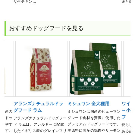
な生チキン…
達と健
おすすめドッグフードを見る
用
アランズナチュラルドッ
ミシュワン 全犬種用
ワイル
グフード ラム
～小型
、国産の
ミシュワンは国産のヒューマン
フ
したドッ
グレード食材を贅沢に使用した
アランズナチュラルドッグフー
食べやす
プレミアムドッグフードです。
ド ラムは、アレルギーに配慮
愛らし
います。
主原料に国産の鶏肉やサーモン
したイギリス産のグレインフリ
ある超