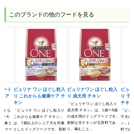
このブランドの他のフードを見る
ケート
ピュリナ ワン ほぐし粒入
ピュリナワン ほぐし粒入
ピュリ
康ケア
り これからも健康ケア チ
り 成犬用 チキン
り 子
キン
チキ
「ピュリナワン ほぐし粒入り
成犬用 チキン」は、1歳〜6歳
ケートな
「ピュリナ ワン ほぐし粒入り
「ピュ
の成犬用のドッグフードです。
サーモ
これからも健康ケア チキン」
子犬の
新鮮な生チキンが主原料であ
を対象と
は、7歳以上のシニア犬を対象
ン」は
り、噛むこと…
デリケー
としたドッグフードです。新鮮
料であ