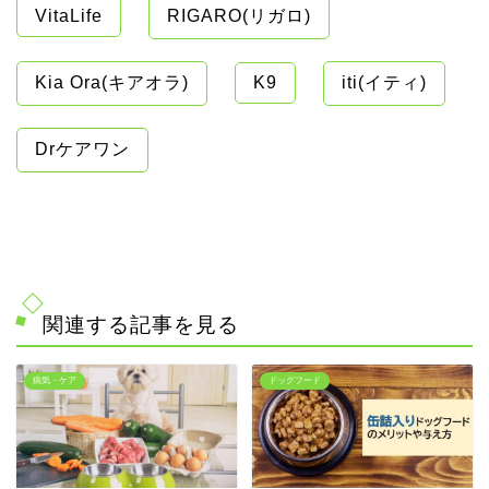
VitaLife
RIGARO(リガロ)
Kia Ora(キアオラ)
K9
iti(イティ)
Drケアワン
関連する記事を見る
病気・ケア
ドッグフード