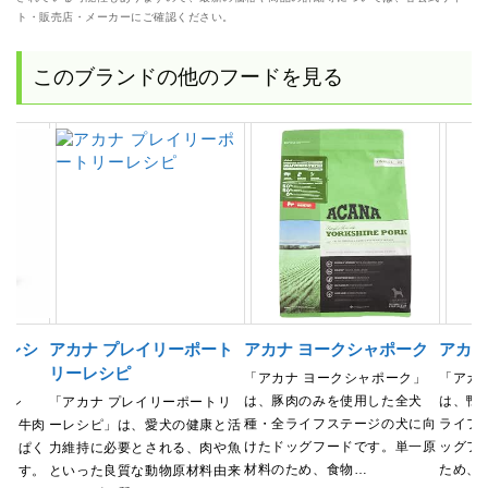
ト・販売店・メーカーにご確認ください。
このブランドの他のフードを見る
トレシ
アカナ プレイリーポート
アカナ ヨークシャポーク
アカナ
リーレシピ
「アカナ ヨークシャポーク」
「アカ
は、豚肉のみを使用した全犬
は、鴨
レシ
「アカナ プレイリーポートリ
種・全ライフステージの犬に向
ライフ
肉、牛肉
ーレシピ」は、愛犬の健康と活
けたドッグフードです。単一原
ッグフ
たんぱく
力維持に必要とされる、肉や魚
材料のため、食物…
ため、
います。
といった良質な動物原材料由来