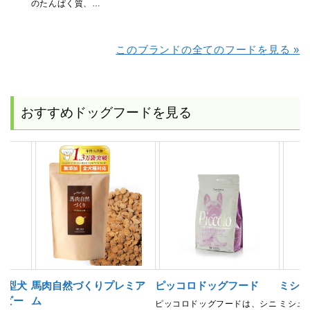
のたんぱく質、…
このブランドの全てのフードを見る »
おすすめドッグフードを見る
小型犬
馬肉自然づくりプレミア
ピッコロドッグフード
ミシュ
 ビー
ム
ピッコロドッグフードは、シニ
ミシュ