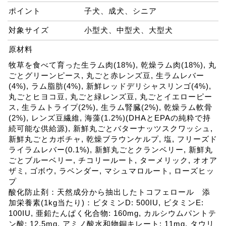
ポイント
子犬、成犬、シニア
対象サイズ
小型犬、中型犬、大型犬
原材料
牧草を食べて育った生ラム肉(18%), 乾燥ラム肉(18%), 丸
ごとグリーンピース, 丸ごと赤レンズ豆, 生ラムレバー
(4%), ラム脂肪(4%), 新鮮レッドデリシャスリンゴ(4%),
丸ごとヒヨコ豆, 丸ごと緑レンズ豆, 丸ごとイエローピー
ス, 生ラムトライプ(2%), 生ラム腎臓(2%), 乾燥ラム軟骨
(2%), レンズ豆繊維, 海藻(1.2%)(DHAとEPAの純粋で持
続可能な供給源), 新鮮丸ごとバターナッツスクワッシュ,
新鮮丸ごとカボチャ, 乾燥ブラウンケルプ, 塩, フリーズド
ライラムレバー(0.1%), 新鮮丸ごとクランベリー, 新鮮丸
ごとブルーベリー, チコリールート, ターメリック, オオア
ザミ, ゴボウ, ラベンダー, マシュマロルート, ローズヒッ
プ
酸化防止剤：天然成分から抽出したトコフェロール 添
加栄養素(1kg当たり)：ビタミンD: 500IU, ビタミンE:
100IU, 亜鉛たんぱく化合物: 160mg, カルシウムパントテ
ン酸: 12.5mg, アミノ酸水和物銅キレート: 11mg, タウリ