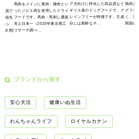
ア犬向けに特化した高品質なイ
鶏肉と
馬肉をメインに鹿肉・猪肉とい
ギリス産のドッグフードで、グ
グフー
ったジビエ肉を使用したドライ
の一員で
レインフリーが特徴です。主成
く、消
フードです。馬肉・馬刺し通販
も、祖先
分には新鮮なチ…
関節の
売上日本一（2020年東京商工
 レシ
リサーチ調べ…
[成犬用]
ブランドから探す
安心犬活
健康いぬ生活
わんちゃんライフ
ロイヤルカナン