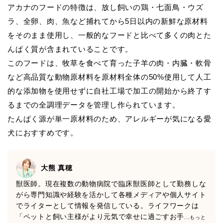
アカナのフードの特徴は、放し飼いの鶏・七面鳥・ウズ
ラ、全卵、肉、魚など捕れてから5日以内の新鮮な原材料
をそのまま使用し、一般的なフードと比べて多くの肉とた
んぱく質が含まれていることです。
このフードは、牧草を食べて育った子羊の肉・内臓・軟骨
など高品質な動物原材料を原材料全体の50%使用して人工
的な添加物を使用せずに自社工場で加工の開始から終了す
るまでの全調理データを管理し作られています。
たんぱく源が単一原材料のため、アレルギーが気になる愛
犬におすすめです。
大熊 真穂
獣医師。現在複数の動物病院で臨床獣医師として勤務しな
がら専門知識や経験を活かして各種メディアや個人サイト
でライターとして情報を発信している。ライフワークは
「ペットと飼い主様がより元気で幸せに過ごすお手
...もっと