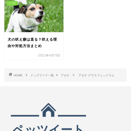
しつけ
犬の吠え癖は直る？吠える理
由や対処方法まとめ
2022年4月15日
HOME
ドッグフード一覧
アカナ
アカナ グラスフェッドラム