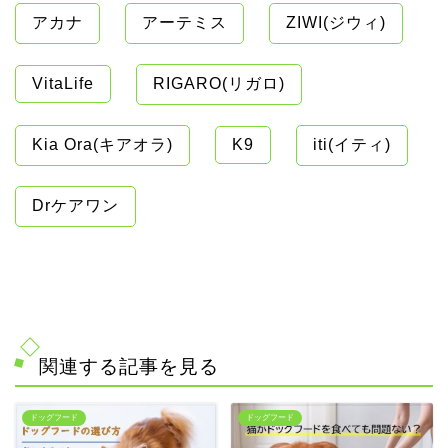
アカナ
アーテミス
ZIWI(ジウィ)
VitaLife
RIGARO(リガロ)
Kia Ora(キアオラ)
K9
iti(イティ)
Drケアワン
関連する記事を見る
ドッグフード
ドッグフード