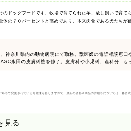
けのドッグフードです。牧場で育てられた羊、放し飼いで育て
全体の７０パーセントと高めであり、本来肉食である犬たちが
。
後、神奈川県内の動物病院にて勤務。獣医師の電話相談窓口
ASC永田の皮膚科塾を修了。皮膚科や小児科、産科分
...
アル等で変更されている可能性もありますので、最新の価格や商品の詳細等については、各公式
を見る