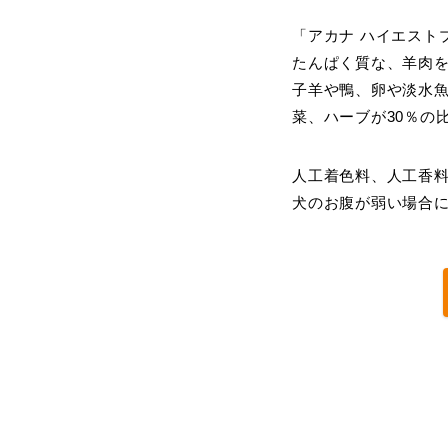
「アカナ ハイエスト
たんぱく質な、羊肉
子羊や鴨、卵や淡水魚
菜、ハーブが30％の
人工着色料、人工香
犬のお腹が弱い場合