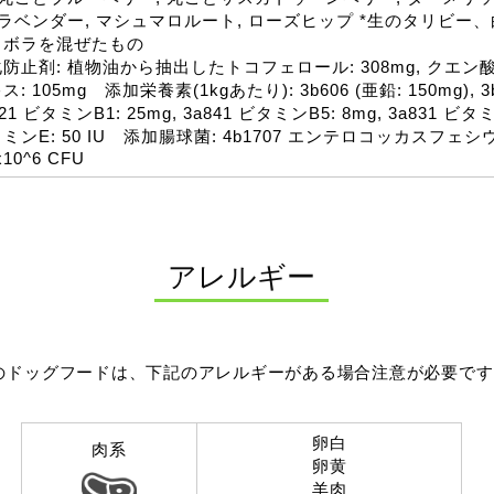
 ラベンダー, マシュマロルート, ローズヒップ *生のタリビ
、ボラを混ぜたもの
防止剤: 植物油から抽出したトコフェロール: 308mg, クエン酸:
ス: 105mg 添加栄養素(1kgあたり): 3b606 (亜鉛: 150mg), 3b4
21 ビタミンB1: 25mg, 3a841 ビタミンB5: 8mg, 3a831 ビタミン
ミンE: 50 IU 添加腸球菌: 4b1707 エンテロコッカスフェシウム
x10^6 CFU
アレルギー
のドッグフードは、下記のアレルギーがある場合注意が必要です
卵白
肉系
卵黄
羊肉