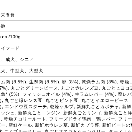
合栄養食
年齢
kcal/100g
ライフード
犬、成犬、シニア
型犬、中型犬、大型犬
ム肉 (8.5%), 生鴨肉 (8.5%), 卵 (8%), 乾燥ラム肉 (8%), 
(7%), 丸ごとグリーンピース, 丸ごと赤レンズ豆, 丸ごとヒヨ
魚* (5%), フィッシュオイル (4%), 生ラムレバー (4%), 鴨レバ
%), 丸ごと緑レンズ豆, 丸ごとピント豆, 丸ごとイエローピース,
%), エンドウ豆スターチ, 乾燥ケルプ, 新鮮丸ごとカボチャ, 
ッシュ, 新鮮丸ごとニンジン, 新鮮丸ごとリンゴ, 新鮮丸ごと
, 乾燥チコリールート, フリーズドライ鴨肉・鴨レバー, フ
ー, 新鮮ケール, 新鮮ホウレン草, 新鮮カブラ菜, 新鮮ビートの
 丸ごとブルーベリー, 丸ごとサスカトゥーンベリー, ターメリック