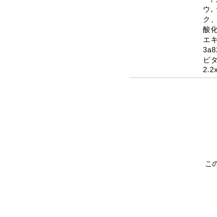
ウ,
ク
酸化
エキ
3a8
ビタ
2.2
こ