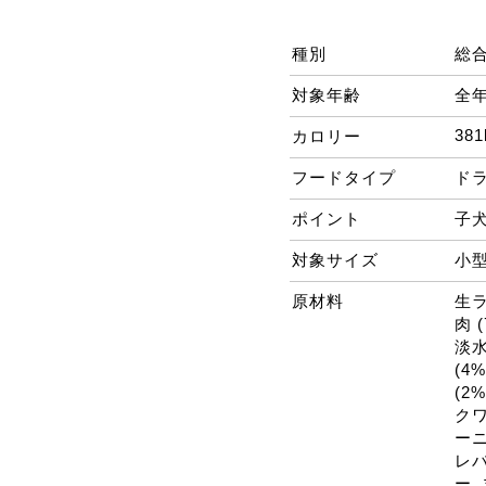
種別
総
対象年齢
全
381
カロリー
フードタイプ
ド
ポイント
子
対象サイズ
小
原材料
生ラ
肉 
淡水
(4
(2
クワ
ーニ
レバ
ー,