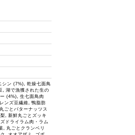
乾燥ニシン (7%), 乾燥七面鳥
コ豆, 湖で漁獲された生の
ー (4%), 生七面鳥肉
 レンズ豆繊維, 鴨脂肪
新鮮丸ごとバターナッツス
洋梨, 新鮮丸ごとズッキ
リーズドライラム肉・ラム
葉, 丸ごとクランベリ
, オオアザミ, ゴボ