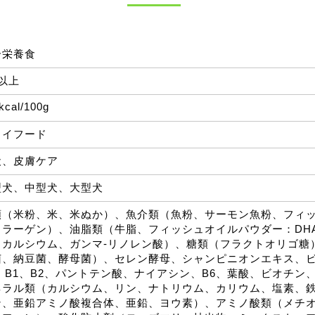
合栄養食
以上
kcal/100g
ライフード
犬、皮膚ケア
型犬、中型犬、大型犬
類（米粉、米、米ぬか）、魚介類（魚粉、サーモン魚粉、フィ
コラーゲン）、油脂類（牛脂、フィッシュオイルパウダー：DHA
トカルシウム、ガンマ-リノレン酸）、糖類（フラクトオリゴ糖
菌、納豆菌、酵母菌）、セレン酵母、シャンピニオンエキス、ビ
、B1、B2、パントテン酸、ナイアシン、B6、葉酸、ビオチン、
ネラル類（カルシウム、リン、ナトリウム、カリウム、塩素、
ン、亜鉛アミノ酸複合体、亜鉛、ヨウ素）、アミノ酸類（メチ