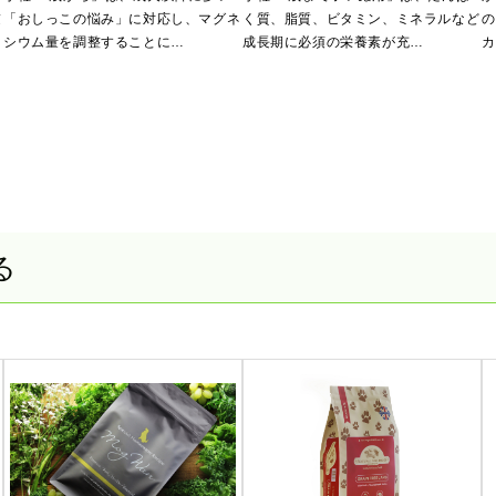
慮
「おしっこの悩み」に対応し、マグネ
く質、脂質、ビタミン、ミネラルなど
の
シウム量を調整することに…
成長期に必須の栄養素が充…
カ
る