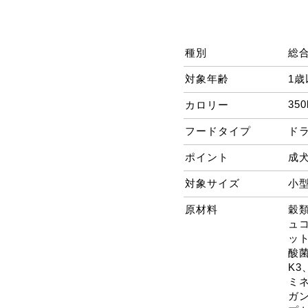
種別
総
対象年齢
1歳
350
カロリー
フードタイプ
ド
ポイント
成
対象サイズ
小
原材料
穀
ュ
ッ
酸
K3
ミ
ガ