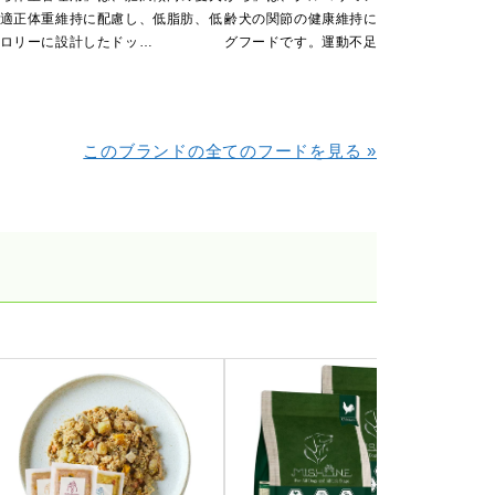
適正体重維持に配慮し、低脂肪、低
齢犬の関節の健康維持に配慮したドッ
の悩
ロリーに設計したドッ…
グフードです。運動不足…
調整
このブランドの全てのフードを見る »