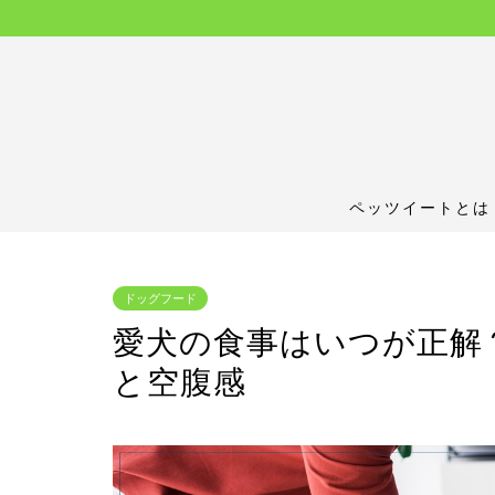
ペッツイートとは
ドッグフード
愛犬の食事はいつが正解
と空腹感