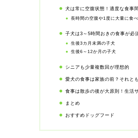
犬は常に空腹状態！適度な食事
長時間の空腹や1度に大量に食
子犬は3～5時間おきの食事が必
生後3カ月未満の子犬
生後6～12か月の子犬
シニアも少量複数回が理想的
愛犬の食事は家族の前？それと
食事は散歩の後が大原則！生活
まとめ
おすすめドッグフード