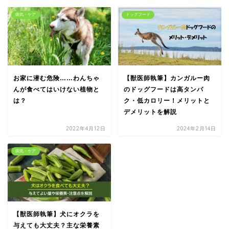
病気・ケア
ドッグフード
お家に潜む危険……わんちゃ
【獣医師執筆】カンガルー肉
んが食べてはいけない植物と
のドッグフードは高タンパ
は？
ク・低カロリー！メリットと
デメリットを解説
2022年4月12日
2024年2月14日
病気・ケア
【獣医師執筆】犬にオクラを
与えても大丈夫？主な栄養素