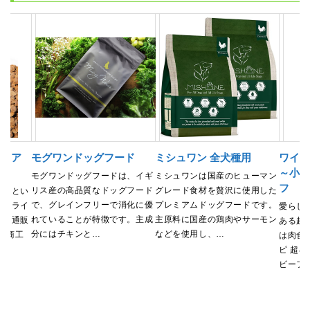
レミア
モグワンドッグフード
ミシュワン 全犬種用
ワイル
～小型
モグワンドッグフードは、イギ
ミシュワンは国産のヒューマン
フ
リス産の高品質なドッグフード
グレード食材を贅沢に使用した
猪肉とい
で、グレインフリーで消化に優
プレミアムドッグフードです。
たドライ
愛らし
れていることが特徴です。主成
主原料に国産の鶏肉やサーモン
刺し通販
ある超
分にはチキンと…
などを使用し、…
東京商工
は肉食
ピ 超小
ビーフ