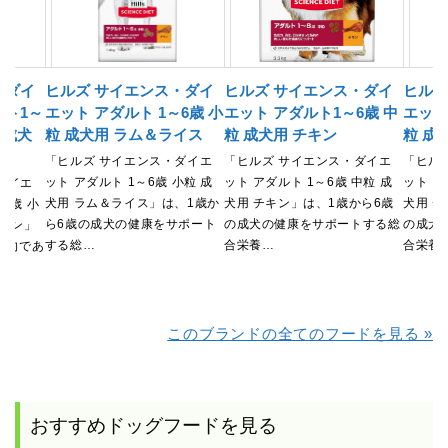
・ダイ
ヒルズ サイエンス・ダイ
ヒルズ サイエンス・ダイ
ヒルズ
イト1～
エット アダルト 1～6歳 小
エット アダルト1～6歳 中
エット
の成犬
粒 成犬用 ラム＆ライス
粒 成犬用 チキン
粒 成
「ヒルズ サイエンス・ダイエ
「ヒルズ サイエンス・ダイエ
「ヒル
ット アダルト 1～6歳 小粒 成
ット アダルト 1～6歳 中粒 成
ット ア
ダイエ
犬用 ラム＆ライス」は、1歳か
犬用 チキン」は、1歳から6歳
犬用 
6歳 小
ら6歳の成犬の健康をサポート
の成犬の健康をサポートする総
の成犬
チキン」
する総…
合栄養…
合栄養
傾向であ
このブランドの全てのフードを見る »
おすすめドッグフードを見る