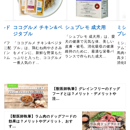
ラルド
ココグルメ チキン&ベ
シュプレモ 成犬用
ミシ
ジタブル
プレ
「シュプレモ 成犬用」は、愛
犬の健康で元気な体、美しい
ッグフ
「ココグルメ チキン&ベジタ
ミシュ
皮膚・被毛、消化吸収の健康
ギーに配
ブル」は、鶏むね肉やささみ
アムフ
維持のために、最適な栄養バ
レイン
をメインに、新鮮な野菜もた
馬肉を
ランスで作られた成犬…
、ラム
っぷりと入った、ココグルメ
高タン
…
一番人気のド…
消化吸
【獣医師執筆】グレインフリーのドッグ
フードとは？メリット・デメリットや
注...
【獣医師執筆】ラム肉のドッグフードの
効果は？メリットやデメリット、おす
す...