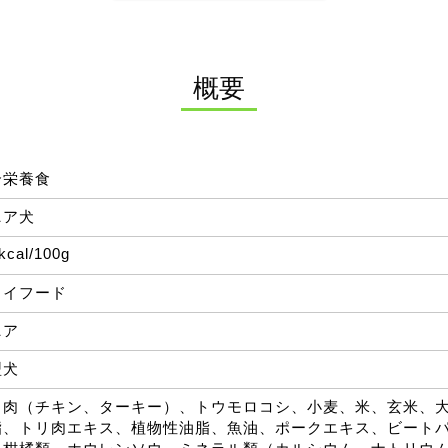
概要
合栄養食
ニア犬
kcal/100g
ライフード
ニア
型犬
リ肉（チキン、ターキー）、トウモロコシ、小麦、米、玄米、
脂、トリ肉エキス、植物性油脂、魚油、ポークエキス、ビート