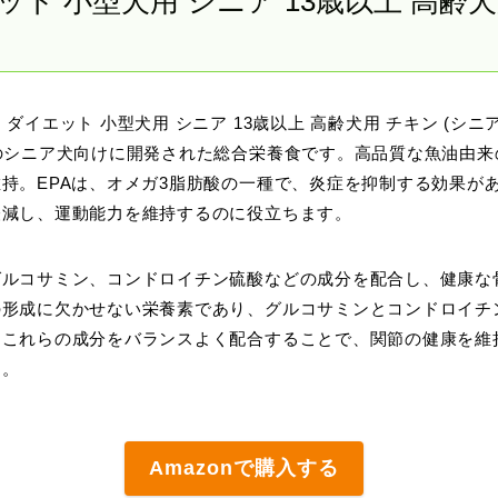
ト 小型犬用 シニア 13歳以上 高齢犬
ダイエット 小型犬用 シニア 13歳以上 高齢犬用 チキン (シニ
のシニア犬向けに開発された総合栄養食です。高品質な魚油由来
持。EPAは、オメガ3脂肪酸の一種で、炎症を抑制する効果が
軽減し、運動能力を維持するのに役立ちます。
グルコサミン、コンドロイチン硫酸などの成分を配合し、健康な
の形成に欠かせない栄養素であり、グルコサミンとコンドロイチ
。これらの成分をバランスよく配合することで、関節の健康を維
す。
Amazonで購入する