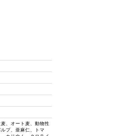
大麦、オート麦、動物性
パルプ、亜麻仁、トマ