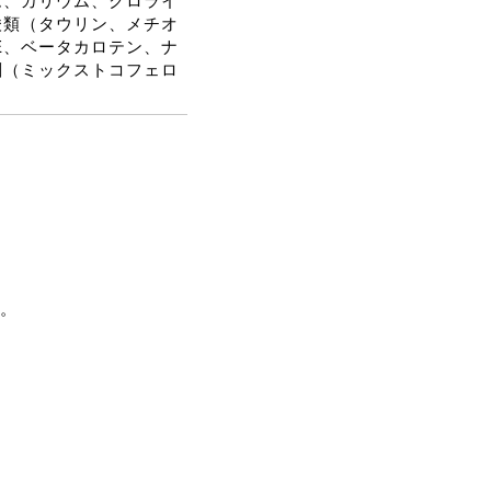
ム、カリウム、クロライ
酸類（タウリン、メチオ
、E、ベータカロテン、ナ
剤（ミックストコフェロ
。