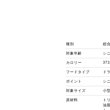
種別
総
対象年齢
シ
371
カロリー
フードタイプ
ド
ポイント
シ
対象サイズ
小
原材料
ト
油