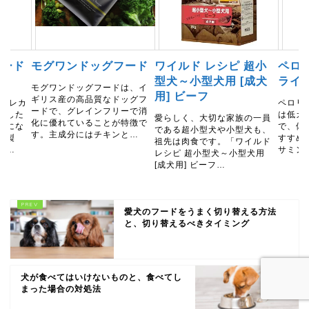
フード
モグワンドッグフード
ワイルド レシピ 超小
ペロ
型犬～小型犬用 [成犬
ライ
モグワンドッグフードは、イ
用] ビーフ
ギリス産の高品質なドッグフ
 アレカ
ペロリ
ードで、グレインフリーで消
慮した
は低カ
愛らしく、大切な家族の一員
化に優れていることが特徴で
ンにな
で、体
である超小型犬や小型犬も、
す。主成分にはチキンと…
乳製
すすめ
祖先は肉食です。「ワイルド
モ…
サミン
レシピ 超小型犬～小型犬用
[成犬用] ビーフ…
愛犬のフードをうまく切り替える方法
と、切り替えるべきタイミング
犬が食べてはいけないものと、食べてし
まった場合の対処法