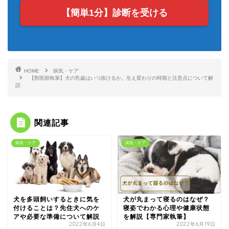
【簡単1分】診断を受ける
HOME
病気・ケア
【獣医師執筆】犬の乳歯はいつ抜けるか。生え変わりの時期と注意点について解
説
関連記事
病気・ケア
病気・ケア
犬を多頭飼いするときに気を
犬が丸まって寝るのはなぜ？
付けることは？先住犬へのケ
寝姿でわかる心理や健康状態
アや必要な準備について解説
を解説【専門家執筆】
2022年6月4日
2022年6月19日