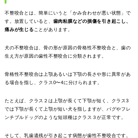
不整咬合とは、簡単にいうと「かみ合わせが悪い状態」で
す。放置していると、
歯肉粘膜などの損傷を引き起こし、
痛みが生じる
ことがあります。
犬の不整咬合は、骨の形が原因の骨格性不整咬合と、歯の
生え方が原因の歯性不整咬合に分類されます。
骨格性不整咬合は上顎あるいは下顎の長さや形に異常があ
る場合を指し、クラス0〜4に分けられます。
たとえば、クラス２は上顎が長くて下顎が短く、クラス3
では下顎が長くて上顎が短い犬を指しますが、パグやフレ
ンチブルドッグのような短頭種はクラス３が正常です。
そして、乳歯遺残が引き起こす病態が歯性不整咬合です。