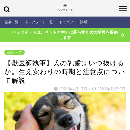
記事一覧
ドッグフード一覧
ドッグフード診断
ペッツイートは、ペットと幸せに暮らすための情報を提供
します
病気・ケア
【獣医師執筆】犬の乳歯はいつ抜ける
か。生え変わりの時期と注意点につい
て解説
2022年4月17日
/
2023年12月9日