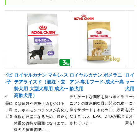
-パピ
ロイヤルカナン マキシ-ス
ロイヤルカナン ポメラニ
ロイヤ
ド-子
テアライズド（避妊・去
アン-専用フード-成犬〜高
ャーテ
勢犬用-大型犬専用-成犬〜
齢犬用
犬用
高齢犬用）
-パピ
デリケートな関節を持つポメラ
ヨーク
の成長に
ニアンの健康的な骨と関節の維
ーコー
犬は避妊や去勢手術を受ける
含み、科
持をサポートするために、必要
を持つ
と、ホルモンバランスが変化し
れたビタ
なミネラル、EPA、DHAが配合
るオー
食欲が旺盛になるため、適正な
されていま…
康を維
体重の維持が困難になります。
愛犬の体重管理に…