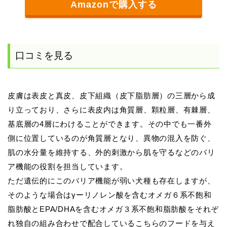
Amazonで購入する
口コミを見る
皮膚は表皮と真皮、皮下組織（皮下脂肪層）の三層から成
り立っており、さらに表皮内は角質層、顆粒層、有棘層、
基底層の4層にわけることができます。その中でも一番外
側に位置しているのが角質層となり、異物の混入を防ぐ、
肌の水分量を維持する、外的刺激から肌を守るなどのバリ
ア機能の役割を担当しています。
ただ遺伝的にこのバリア機能が弱い犬種も存在しますが、
そのような場合はγーリノレン酸を含むオメガ６系不飽和
脂肪酸とEPA/DHAを含むオメガ３系不飽和脂肪酸をそれぞ
れ独自の組み合わせで配合しているこちらのフードを与え