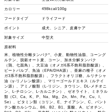
498kcal/100g
カロリー
フードタイプ
ドライフード
ポイント
成犬、シニア、皮膚ケア
対象サイズ
中型犬
原材料
米、植物性分離タンパク*、小麦、動物性油脂、コーング
ルテン、脱穀オート麦、コーン、加水分解タンパク
（鶏、七面鳥）、大豆油（オメガ6系不飽和脂肪酸源）、
ビートパルプ、魚油（EPA/DHA源）、亜麻の種子（オメ
ガ3系不飽和脂肪酸源）、フラクトオリゴ糖、ルリチシャ
油（γ-リノレン酸源）、マリーゴールドエキス（ルテイ
ン源）、アミノ酸類（L-リジン、タウリン、DL-メチオニ
ン、L-チロシン、L-カルニチン）、ゼオライト、ミネラル
類（Cl、Ca、K、P、Na、Mg、Zn、Mn、Fe、Cu、I、
Se）、ビタミン類（コリン、E、ナイアシン、C、パント
テン酸カルシウム、B6、B2、B1、葉酸、A、ビオチン、