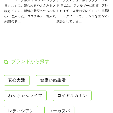
「ココグルメ チキン&ベジタブ
アランズナチュラルドッグフー
プレミ
ル」は、鶏むね肉やささみをメ
ド ラムは、アレルギーに配慮
の一員で
主原料
インに、新鮮な野菜もたっぷり
したイギリス産のグレインフリ
も、祖先
などを
と入った、ココグルメ一番人気
ードッグフードで、ラム肉を主
 レシ
のド…
成分としていま…
[成犬用]
ブランドから探す
安心犬活
健康いぬ生活
わんちゃんライフ
ロイヤルカナン
レティシアン
ユーカヌバ