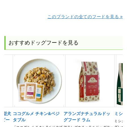
このブランドの全てのフードを見る »
おすすめドッグフードを見る
小型犬
ココグルメ チキン&ベジ
アランズナチュラルドッ
ミシュ
 ビー
タブル
グフード ラム
ミシュ
グレー