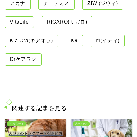
アカナ
アーテミス
ZIWI(ジウィ)
VitaLife
RIGARO(リガロ)
Kia Ora(キアオラ)
K9
iti(イティ)
Drケアワン
関連する記事を見る
ドッグフード
病気・ケア