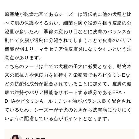
原産地が乾燥地帯であるシーズーは遺伝的に他の犬種と比
べて肌の保護やうるおい、細菌を防ぐ役割を担う皮脂の分
泌量が多いため、季節の変わり目などに皮膚のバランスが
乱れて皮脂が過剰に分泌されてしまうことで皮膚のバリア
機能が弱まり、マラセチア性皮膚炎になりやすいという注
意点があります。
こちらのフードは全ての犬種の子犬に必要となる、動物本
来の抵抗力や免疫力を維持する栄養素であるビタミンEな
どの抗酸化成分が配合されていることに加えて、皮膚の健
康の維持やバリア機能をサポートする成分であるEPA・
DHAやビタミンA、ルリチシャ油がバランス良く配合され
ているため、シーズーが子犬のときから皮膚病になりにく
いように配慮している点がポイントとなります。