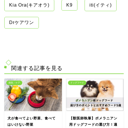
Kia Ora(キアオラ)
K9
iti(イティ)
Drケアワン
関連する記事を見る
病気・ケア
ドッグフード
犬が食べてよい野菜、食べて
【獣医師執筆】ポメラニアン
はいけない野菜
用ドッグフードの選び方！適