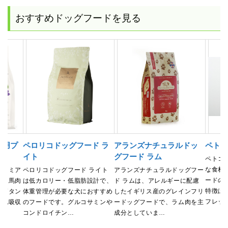
おすすめドッグフードを見る
犬用プ
ペロリコドッグフード ラ
アランズナチュラルドッ
ペト
イト
グフード ラム
ペトコ
な食材
プレミア
ペロリコドッグフード ライト
アランズナチュラルドッグフー
ードの
肉と馬肉
は低カロリー・低脂肪設計で、
ド ラムは、アレルギーに配慮
特徴は
、高タン
体重管理が必要な犬におすすめ
したイギリス産のグレインフリ
フレッ
消化吸収
のフードです。グルコサミンや
ードッグフードで、ラム肉を主
コンドロイチン…
成分としていま…