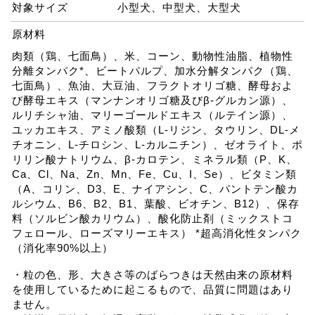
対象サイズ
小型犬、中型犬、大型犬
原材料
肉類（鶏、七面鳥）、米、コーン、動物性油脂、植物性
分離タンパク*、ビートパルプ、加水分解タンパク（鶏、
七面鳥）、魚油、大豆油、フラクトオリゴ糖、酵母およ
び酵母エキス（マンナンオリゴ糖及びβ-グルカン源）、
ルリチシャ油、マリーゴールドエキス（ルテイン源）、
ユッカエキス、アミノ酸類（L-リジン、タウリン、DL-メ
チオニン、L-チロシン、L-カルニチン）、ゼオライト、ポ
リリン酸ナトリウム、β-カロテン、ミネラル類（P、K、
Ca、Cl、Na、Zn、Mn、Fe、Cu、I、Se）、ビタミン類
（A、コリン、D3、E、ナイアシン、C、パントテン酸カ
ルシウム、B6、B2、B1、葉酸、ビオチン、B12）、保存
料（ソルビン酸カリウム）、酸化防止剤（ミックストコ
フェロール、ローズマリーエキス） *超高消化性タンパク
（消化率90%以上）
・粒の色、形、大きさ等のばらつきは天然由来の原材料
を使用しているために起こるもので、品質に問題はあり
ません。