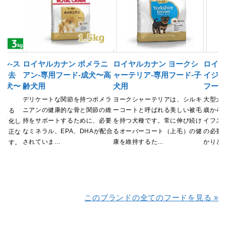
シ-ス
ロイヤルカナン ポメラニ
ロイヤルカナン ヨークシ
ロイヤ
妊・去
アン-専用フード-成犬〜高
ャーテリア-専用フード-子
イジン
-成犬〜
齢犬用
犬用
フード
デリケートな関節を持つポメラ
ヨークシャーテリアは、シルキ
大型犬
ニアンの健康的な骨と関節の維
ーコートと呼ばれる美しい被毛
歳から
受ける
持をサポートするために、必要
を持つ犬種です。常に伸び続け
イフス
が変化し
なミネラル、EPA、DHAが配合
るオーバーコート（上毛）の健
の必要
、適正な
されていま…
康を維持するた…
かりと
ります。
このブランドの全てのフードを見る »