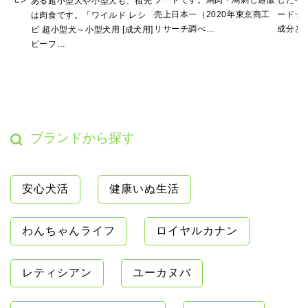
ある超小型犬や小型犬も、祖先
売上日本一（2020年東京商工
ードッ
は肉食です。「ワイルド レシ
リサーチ調べ…
成分と
ピ 超小型犬～小型犬用 [成犬用]
ビーフ…
ブランドから探す
安心犬活
健康いぬ生活
わんちゃんライフ
ロイヤルカナン
レティシアン
ユーカヌバ