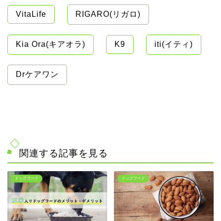
VitaLife
RIGARO(リガロ)
Kia Ora(キアオラ)
K9
iti(イティ)
Drケアワン
関連する記事を見る
ドッグフード
ドッグフード