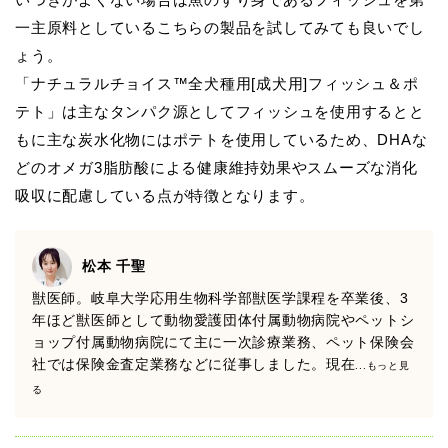
一主原料としているこちらの製品を試してみても良いでし
ょう。
「ナチュラルチョイス™全犬種用[成犬用]フィッシュ＆ポ
テト」は主なタンパク源としてフィッシュを使用するとと
もに主な炭水化物にはポテトを使用しているため、DHAな
どのオメガ3脂肪酸による健康維持効果やスムーズな消化
吸収に配慮している点が特徴となります。
松本 千聖
獣医師。岐阜大学応用生物科学部獣医学課程を卒業後、3
年ほど獣医師として動物愛護団体付属動物病院やペットシ
ョップ付属動物病院にて主に一次診療業務、ペット保険会
社では保険金査定業務などに従事しました。現在
...もっと見
る