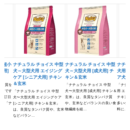
 超小
ナチュラル チョイス 中型
ナチュラル チョイス 中型
ナチュ
犬用]
犬～大型犬用 エイジング
犬～大型犬用 [成犬用] チ
犬用 
ケア [シニア犬用] チキン
キン＆玄米
ア犬用
＆玄米
ぱく質を
「ナチュラル チョイス 中型
「ナチ
素材です
犬〜大型犬用 [成犬用] チキン＆
用 エイ
「ナチュラル チョイス 中型
 五訂日
玄米」は、良質なタンパク質
チキン
犬〜大型犬用 エイジングケア
）。「ナ
や、玄米などバランスの良い食
多い小
[シニア犬用] チキン＆玄米」
物繊維を組…
料に…
は、良質なタンパク質や、玄米
などバラン…