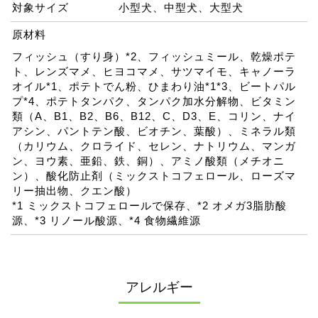
対象サイズ
小型犬、中型犬、大型犬
原材料
フィッシュ（すり身）*2、フィッシュミール、乾燥ポテ
ト、レンズマメ、ヒヨコマメ、サツマイモ、キャノーラ
オイル*1、ポテトでん粉、ひまわり油*1*3、ビートパル
プ*4、ポテトタンパク、タンパク加水分解物、ビタミン
類（A、B1、B2、B6、B12、C、D3、E、コリン、ナイ
アシン、パントテン酸、ビオチン、葉酸）、ミネラル類
（カリウム、クロライド、セレン、ナトリウム、マンガ
ン、ヨウ素、亜鉛、鉄、銅）、アミノ酸類（メチオニ
ン）、酸化防止剤（ミックストコフェロール、ローズマ
リー抽出物、クエン酸）
*1 ミックストコフェロールで保存、*2 オメガ3脂肪酸
源、*3 リノール酸源、*4 食物繊維源
アレルギー