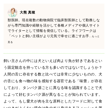
大熊 真穂
獣医師。現在複数の動物病院で臨床獣医師として勤務しな
がら専門知識や経験を活かして各種メディアや個人サイト
でライターとして情報を発信している。ライフワークは
「ペットと飼い主様がより元気で幸せに過ごすお手
...もっと
見る
飼い主さんの中には犬といえば肉より魚が好きであるとい
う固定観念を持っている方も多いのではないでしょうか？
人間の舌に存在する数と比べては非常に少ないものの、犬
の舌にも食べ物の味を感知する器官である「味蕾」が存在
しており、タンパク源ごとに異なる味を認識することで犬
によって好むタンパク源が異なることが知られています。
よって、もし愛犬が肉を主な原料としたフードに対して食
いつきがよくない場合は魚のすり身であるフィッシュを第