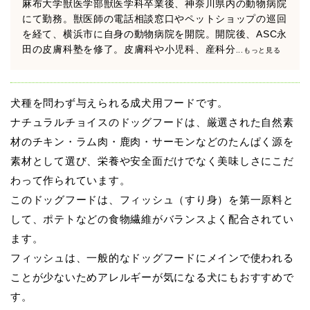
麻布大学獣医学部獣医学科卒業後、神奈川県内の動物病院
にて勤務。獣医師の電話相談窓口やペットショップの巡回
を経て、横浜市に自身の動物病院を開院。開院後、ASC永
田の皮膚科塾を修了。皮膚科や小児科、産科分
...もっと見る
犬種を問わず与えられる成犬用フードです。
ナチュラルチョイスのドッグフードは、厳選された自然素
材のチキン・ラム肉・鹿肉・サーモンなどのたんぱく源を
素材として選び、栄養や安全面だけでなく美味しさにこだ
わって作られています。
このドッグフードは、フィッシュ（すり身）を第一原料と
して、ポテトなどの食物繊維がバランスよく配合されてい
ます。
フィッシュは、一般的なドッグフードにメインで使われる
ことが少ないためアレルギーが気になる犬にもおすすめで
す。