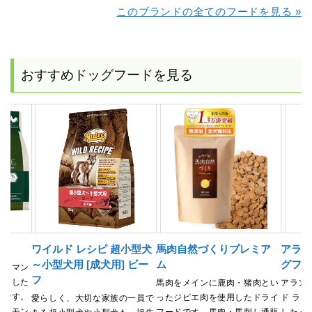
このブランドの全てのフードを見る »
おすすめドッグフードを見る
用
ワイルド レシピ 超小型犬
馬肉自然づくりプレミア
アラ
～小型犬用 [成犬用] ビー
ム
グフー
ューマン
フ
使用した
馬肉をメインに鹿肉・猪肉とい
アラン
ドです。
ったジビエ肉を使用したドライ
ド ラ
愛らしく、大切な家族の一員で
サーモン
フードです。馬肉・馬刺し通販
したイ