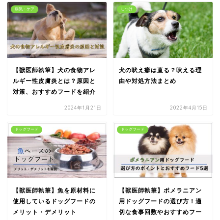
病気・ケア
しつけ
【獣医師執筆】犬の食物アレ
犬の吠え癖は直る？吠える理
ルギー性皮膚炎とは？原因と
由や対処方法まとめ
対策、おすすめフードを紹介
2024年1月21日
2022年4月15日
ドッグフード
ドッグフード
【獣医師執筆】魚を原材料に
【獣医師執筆】ポメラニアン
使用しているドッグフードの
用ドッグフードの選び方！適
メリット・デメリット
切な食事回数やおすすめフー