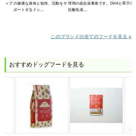
疫力と
クティブ
の健康な身体と知性、活動をサ
理用の総合栄養食です。DHAと
ポートするドッ…
抗酸化成…
このブランドの全てのフードを見る »
おすすめドッグフードを見る