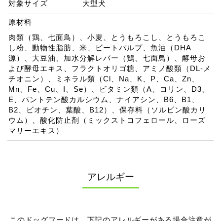
対象サイズ
大型犬
原材料
肉類（鶏、七面鳥）、小麦、とうもろこし、とうもろこ
し粉、動物性脂肪、米、ビートパルプ、魚油（DHA
源）、大豆油、加水分解レバー（鶏、七面鳥）、酵母お
よび酵母エキス、フラクトオリゴ糖、アミノ酸類（DL-メ
チオニン）、ミネラル類（Cl、Na、K、P、Ca、Zn、
Mn、Fe、Cu、I、Se）、ビタミン類（A、コリン、D3、
E、パントテン酸カルシウム、ナイアシン、B6、B1、
B2、ビオチン、葉酸、B12）、保存料（ソルビン酸カリ
ウム）、酸化防止剤（ミックストコフェロール、ローズ
マリーエキス）
アレルギー
このドッグフードは、下記のアレルギーがある場合注意が