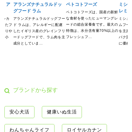
ド ア
アランズナチュラルドッ
ペトコトフーズ
ミシュ
グフード ラム
レミ
ペトコトフーズは、国産の新鮮
な食材を使ったヒューマングレ
アレカ
アランズナチュラルドッグフー
ミシュ
ードの総合栄養食です。最大の
慮したフ
ド ラムは、アレルギーに配慮
ムフー
特徴は、水分含有量70%以上の
になりや
したイギリス産のグレインフリ
を主原
フレッシュフ…
品・小
ードッグフードで、ラム肉を主
パク質
成分としていま…
に優れ
ブランドから探す
安心犬活
健康いぬ生活
わんちゃんライフ
ロイヤルカナン