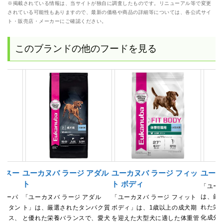
※掲載されている情報は、当サイトが独自に調査したものです。リニューアル等で変更
されている可能性もありますので、最新の価格や商品の詳細等については、各公式サイ
ト・販売店・メーカーにご確認ください。
このブランドの他のフードを見る
 スー
ユーカヌバ ラージ アダル
ユーカヌバ ラージ フィッ
ユーカ
ト
ト ボディ
「ユー
は、厳
 スーパ
「ユーカヌバ ラージ アダル
「ユーカヌバ ラージ フィット
れた栄
れたタン
ト」は、厳選されたタンパク質
ボディ」は、1歳以上の成犬期
化成分
ランス、
と優れた栄養バランスで、愛犬
を迎えた大型犬に適した体重管