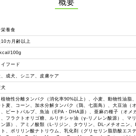
概要
合栄養食
10カ月齢以上
kcal/100g
ライフード
犬、成犬、シニア、皮膚ケア
型犬
、植物性分離タンパク（消化率90%以上）、小麦、動物性油脂
ート麦、コーン、加水分解タンパク（鶏、七面鳥）、大豆油（オ
）、ビートパルプ、魚油（EPA・DHA源）、亜麻の種子（オメ
）、フラクトオリゴ糖、ルリチシャ油（γ-リノレン酸源）、マ
イン源）、アミノ酸類（L-リジン、タウリン、DL-メチオニン、
イト、ポリリン酸ナトリウム、乳化剤（グリセリン脂肪酸エス