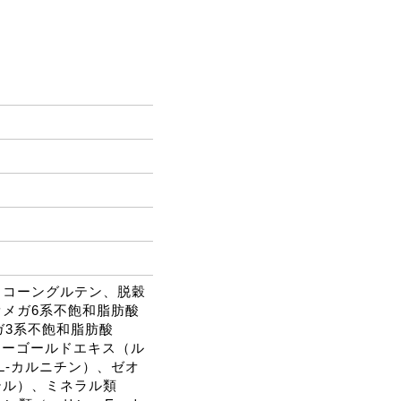
、コーングルテン、脱穀
メガ6系不飽和脂肪酸
ガ3系不飽和脂肪酸
リーゴールドエキス（ル
L-カルニチン）、ゼオ
テル）、ミネラル類