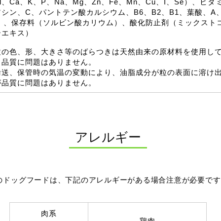
l、Ca、K、P、Na、Mg、Zn、Fe、Mn、Cu、I、Se）、
シン、C、パントテン酸カルシウム、B6、B2、B1、葉酸、A、
3）、保存料（ソルビン酸カリウム）、酸化防止剤（ミックスト
ーエキス）
粒の色、形、大きさ等のばらつきは天然由来の原材料を使用し
、品質に問題はありません。
輸送、保管時の気温の変動により、油脂成分が粒の表面に溶け
が品質に問題はありません。
アレルギー
のドッグフードは、下記のアレルギーがある場合注意が必要です
肉系
鶏肉