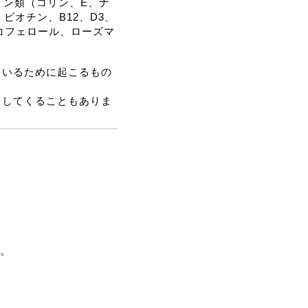
ビタミン類（コリン、E、ナ
ビオチン、B12、D3、
コフェロール、ローズマ
ているために起こるもの
出してくることもありま
。