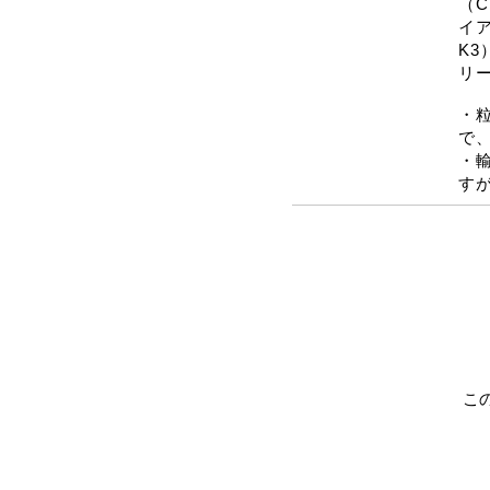
（C
イア
K
リ
・
で
・
す
こ