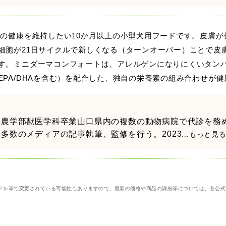
膚の健康を維持したい10か月以上の小型犬用フードです。皮膚
細胞が21日サイクルで新しくなる（ターンオーバー）ことで皮
す。ミニダーマコンフォートは、アレルゲンになりにくいタンパ
PA/DHAを含む）を配合した、独自の栄養素の組み合わせが
農学部獣医学科卒業山口県内の複数の動物病院で代診を務め
多数のメディアの記事執筆、監修を行う。2023
...もっと見
アル等で変更されている可能性もありますので、最新の価格や商品の詳細等については、各公式