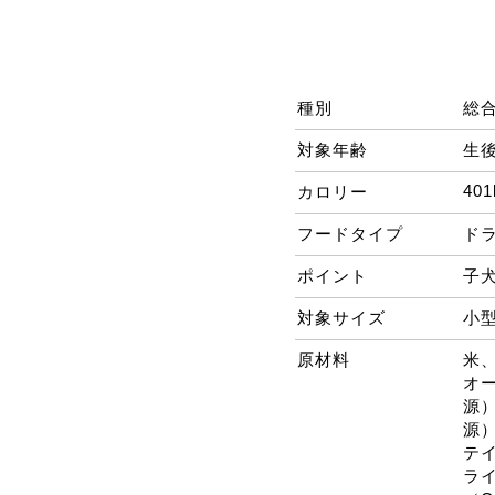
種別
総
対象年齢
生後
401
カロリー
フードタイプ
ド
ポイント
子
対象サイズ
小
原材料
米
オ
源
源
テ
ラ