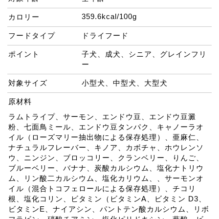
359.6kcal/100g
カロリー
フードタイプ
ドライフード
ポイント
子犬、成犬、シニア、グレインフリ
ー
対象サイズ
小型犬、中型犬、大型犬
原材料
ラムトライプ、サーモン、エンドウ豆、エンドウ豆澱
粉、七面鳥ミール、エンドウ豆タンパク、キャノーラオ
イル（ローズマリー抽出物による保存処理）、亜麻仁、
ナチュラルフレーバー、キノア、カボチャ、ホウレンソ
ウ、ニンジン、ブロッコリー、クランベリー、りんご、
ブルーベリー、バナナ、炭酸カルシウム、塩化ナトリウ
ム、リン酸二カルシウム、塩化カリウム、、サーモンオ
イル（混合トコフェロールによる保存処理）、チコリ
根、塩化コリン、ビタミン（ビタミンA、ビタミン D3、
ビタミンE、ナイアシン、パントテン酸カルシウム、リボ