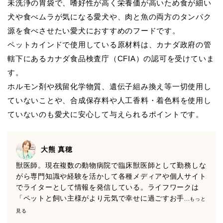
未洗浄の胃袋で、嗜好性が高く栄養価が高いため食が細い
犬や食べムラが気になる愛犬や、肉と魚の両方のタンパク
源を食べさせたい愛犬におすすめのフードです。
ペットカインドで使用している原材料は、カナダ政府の管
轄下にあるカナダ食品検査庁（CFIA）の認可を受けていま
す。
ホルモン剤や残留化学物質、遺伝子組み換え等一切使用し
ていないことや、合成保存料や人工香料・着色料を使用し
ていないのも愛犬に安心して与えられるポイントです。
大熊 真穂
獣医師。現在複数の動物病院で臨床獣医師として勤務しな
がら専門知識や経験を活かして各種メディアや個人サイト
でライターとして情報を発信している。ライフワークは
「ペットと飼い主様がより元気で幸せに過ごすお手
...もっと
見る