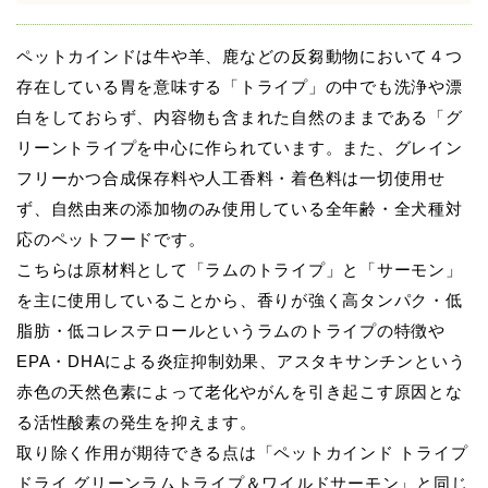
ペットカインドは牛や羊、鹿などの反芻動物において４つ
存在している胃を意味する「トライプ」の中でも洗浄や漂
白をしておらず、内容物も含まれた自然のままである「グ
リーントライプを中心に作られています。また、グレイン
フリーかつ合成保存料や人工香料・着色料は一切使用せ
ず、自然由来の添加物のみ使用している全年齢・全犬種対
応のペットフードです。
こちらは原材料として「ラムのトライプ」と「サーモン」
を主に使用していることから、香りが強く高タンパク・低
脂肪・低コレステロールというラムのトライプの特徴や
EPA・DHAによる炎症抑制効果、アスタキサンチンという
赤色の天然色素によって老化やがんを引き起こす原因とな
る活性酸素の発生を抑えます。
取り除く作用が期待できる点は「ペットカインド トライプ
ドライ グリーンラムトライプ＆ワイルドサーモン」と同じ