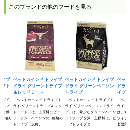
このブランドの他のフードを見る
ライプ
ペットカインド トライプ
ペットカインド トライプ
ペット
ーフト
ドライ グリーントライプ
ドライ グリーンベニソン
ドライ
＆レッドミート
トライプ
イプ
イプド
「ペットカインド トライプド
「ペットカインド トライプド
「ペッ
ライプ
ライ グリーントライプ＆レッ
ライ グリーンベニソントライ
ライ 
本能に働
ドミート」は、主原料にビー
プ」は、希少なグリーンベニソ
は、カ
た、嗜好
フ・ラム・ベニソンの3種類の
ントライプを第一主原料に、ビ
ライプ
トライプ（反芻、…
ーフトライプと…
七面鳥