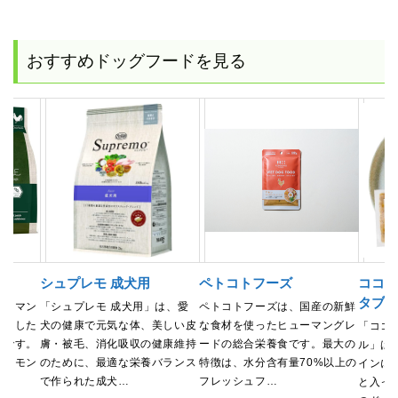
おすすめドッグフードを見る
用
シュプレモ 成犬用
ペトコトフーズ
ココグ
タブ
ューマン
「シュプレモ 成犬用」は、愛
ペトコトフーズは、国産の新鮮
使用した
犬の健康で元気な体、美しい皮
な食材を使ったヒューマングレ
「ココ
ドです。
膚・被毛、消化吸収の健康維持
ードの総合栄養食です。最大の
ル」は
サーモン
のために、最適な栄養バランス
特徴は、水分含有量70%以上の
インに
で作られた成犬…
フレッシュフ…
と入っ