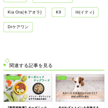
Kia Ora(キアオラ)
K9
iti(イティ)
Drケアワン
関連する記事を見る
ドッグフード
しつけ
【獣医師執筆】オーガニック
犬がわざとトイレを失敗する