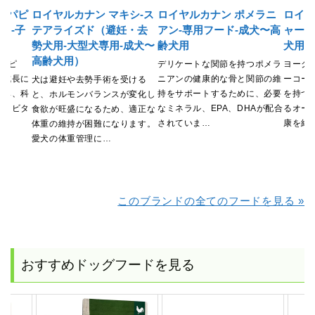
-パピ
ロイヤルカナン マキシ-ス
ロイヤルカナン ポメラニ
ロイヤ
ド-子
テアライズド（避妊・去
アン-専用フード-成犬〜高
ャーテ
勢犬用-大型犬専用-成犬〜
齢犬用
犬用
高齢犬用）
-パピ
デリケートな関節を持つポメラ
ヨーク
の成長に
ニアンの健康的な骨と関節の維
ーコー
犬は避妊や去勢手術を受ける
含み、科
持をサポートするために、必要
を持つ
と、ホルモンバランスが変化し
れたビタ
なミネラル、EPA、DHAが配合
るオー
食欲が旺盛になるため、適正な
されていま…
康を維
体重の維持が困難になります。
愛犬の体重管理に…
このブランドの全てのフードを見る »
おすすめドッグフードを見る