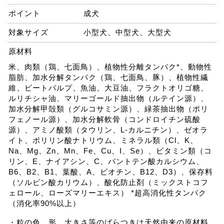
ポイント
成犬
対象サイズ
小型犬、中型犬、大型犬
原材料
米、肉類（鶏、七面鳥）、植物性分離タンパク*、動物性
脂肪、加水分解タンパク（鶏、七面鳥、豚）、植物性繊
維、ビートパルプ、魚油、大豆油、フラクトオリゴ糖、
ルリチシャ油、マリーゴールド抽出物（ルテイン源）、
加水分解甲殻類（グルコサミン源）、緑茶抽出物（ポリ
フェノール源）、加水分解軟骨（コンドロイチン硫酸
源）、アミノ酸類（タウリン、L-カルニチン）、ゼオラ
イト、ポリリン酸ナトリウム、ミネラル類（Cl、K、
Na、Mg、Zn、Mn、Fe、Cu、I、Se）、ビタミン類（コ
リン、E、ナイアシン、C、パントテン酸カルシウム、
B6、B2、B1、葉酸、A、ビオチン、B12、D3）、保存料
（ソルビン酸カリウム）、酸化防止剤（ミックストコフ
ェロール、ローズマリーエキス） *超高消化性タンパク
（消化率90%以上）
・粒の色、形、大きさ等のばらつきは天然由来の原材料