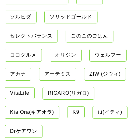
ソルビダ
ソリッドゴールド
セレクトバランス
このこのごはん
ココグルメ
オリジン
ウェルフー
アカナ
アーテミス
ZIWI(ジウィ)
VitaLife
RIGARO(リガロ)
Kia Ora(キアオラ)
K9
iti(イティ)
Drケアワン