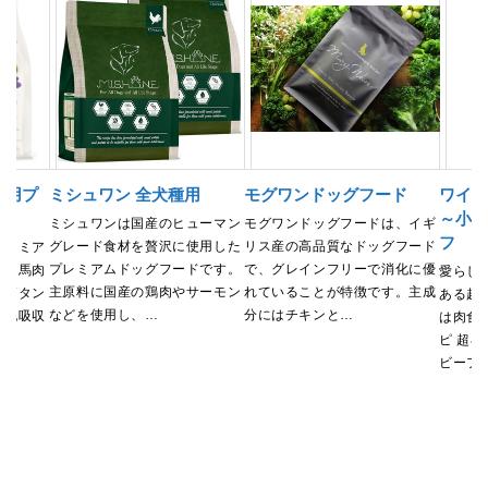
犬用プ
ミシュワン 全犬種用
モグワンドッグフード
ワイル
～小型
ミシュワンは国産のヒューマン
モグワンドッグフードは、イギ
フ
グレード食材を贅沢に使用した
リス産の高品質なドッグフード
プレミア
プレミアムドッグフードです。
で、グレインフリーで消化に優
肉と馬肉
愛らし
主原料に国産の鶏肉やサーモン
れていることが特徴です。主成
、高タン
ある超
などを使用し、…
分にはチキンと…
消化吸収
は肉食
ピ 超小
ビーフ