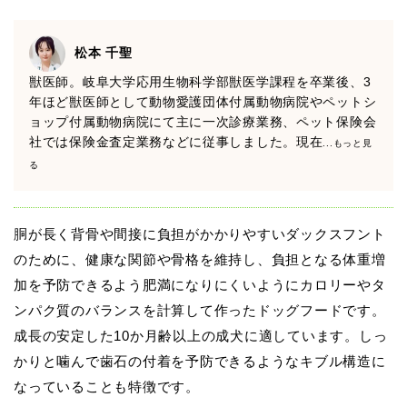
松本 千聖
獣医師。岐阜大学応用生物科学部獣医学課程を卒業後、3
年ほど獣医師として動物愛護団体付属動物病院やペットシ
ョップ付属動物病院にて主に一次診療業務、ペット保険会
社では保険金査定業務などに従事しました。現在
...もっと見
る
胴が長く背骨や間接に負担がかかりやすいダックスフント
のために、健康な関節や骨格を維持し、負担となる体重増
加を予防できるよう肥満になりにくいようにカロリーやタ
ンパク質のバランスを計算して作ったドッグフードです。
成長の安定した10か月齢以上の成犬に適しています。しっ
かりと噛んで歯石の付着を予防できるようなキブル構造に
なっていることも特徴です。