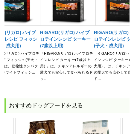
RO(リガロ) ハイプ
RIGARO(リガロ) ハイプ
RIGARO(リガロ) 
ンレシピ フィッシ
ロテインレシピ ターキー
ロテインレシピ タ
犬・成犬用)
(7歳以上用)
(子犬・成犬用)
ARO(リガロ) ハイプロテ
「RIGARO(リガロ) ハイプロテ
「RIGARO(リガロ) 
シピ フィッシュ(子犬・
インレシピ ターキー(7歳以上
インレシピ ターキー(
) 」は、動物性タンパク
用) 」は、チキンアレルギーの
犬用) 」は、チキンア
てホワイトフィッシュ
愛犬でも安心して食べられるド
の愛犬でも安心して食
ッ…
ド…
おすすめドッグフードを見る