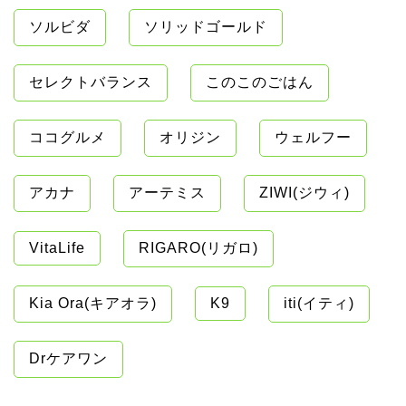
ソルビダ
ソリッドゴールド
セレクトバランス
このこのごはん
ココグルメ
オリジン
ウェルフー
アカナ
アーテミス
ZIWI(ジウィ)
VitaLife
RIGARO(リガロ)
Kia Ora(キアオラ)
K9
iti(イティ)
Drケアワン