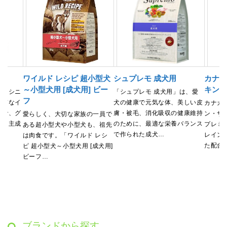
ード
ワイルド レシピ 超小型犬
シュプレモ 成犬用
カナガ
～小型犬用 [成犬用] ビー
キン
は、シニ
「シュプレモ 成犬用」は、愛
フ
品質なイ
犬の健康で元気な体、美しい皮
カナガ
ドで、グ
膚・被毛、消化吸収の健康維持
ン・サ
愛らしく、大切な家族の一員で
す。主成
のために、最適な栄養バランス
プレミ
ある超小型犬や小型犬も、祖先
で作られた成犬…
レイン
は肉食です。「ワイルド レシ
た配合
ピ 超小型犬～小型犬用 [成犬用]
ビーフ…
ブランドから探す