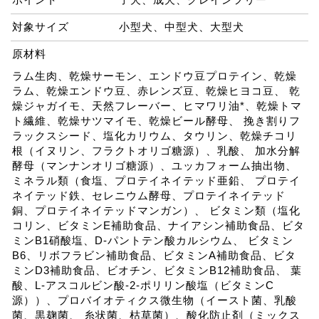
対象サイズ
小型犬、中型犬、大型犬
原材料
ラム生肉、乾燥サーモン、エンドウ豆プロテイン、乾燥
ラム、乾燥エンドウ豆、赤レンズ豆、乾燥ヒヨコ豆、 乾
燥ジャガイモ、天然フレーバー、ヒマワリ油*、乾燥トマ
ト繊維、乾燥サツマイモ、乾燥ビール酵母、 挽き割りフ
ラックスシード、塩化カリウム、タウリン、乾燥チコリ
根（イヌリン、フラクトオリゴ糖源）、乳酸、 加水分解
酵母（マンナンオリゴ糖源）、ユッカフォーム抽出物、
ミネラル類（食塩、プロテイネイテッド亜鉛、 プロテイ
ネイテッド鉄、セレニウム酵母、プロテイネイテッド
銅、プロテイネイテッドマンガン）、 ビタミン類（塩化
コリン、ビタミンE補助食品、ナイアシン補助食品、ビタ
ミンB1硝酸塩、D-パントテン酸カルシウム、 ビタミン
B6、リボフラビン補助食品、ビタミンA補助食品、ビタ
ミンD3補助食品、ビオチン、ビタミンB12補助食品、 葉
酸、L-アスコルビン酸-2-ポリリン酸塩（ビタミンC
源））、プロバイオティクス微生物（イースト菌、乳酸
菌、黒麹菌、 糸状菌、枯草菌）、酸化防止剤（ミックス